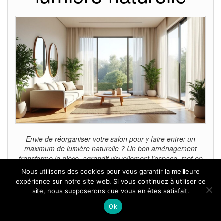
Envie de réorganiser votre salon pour y faire entrer un
maximum de lumière naturelle ? Un bon aménagement
transforme la pièce, agrandit visuellement l’espace, met en
valeur la décoration et augmente la sensation de bien-être.
Nous utilisons des cookies pour vous garantir la meilleure
En jouant avec le mobilier, les couleurs, les fenêtres et
expérience sur notre site web. Si vous continuez à utiliser ce
quelques astuces d’optimisation éclairées, la luminosité se
site, nous supposerons que vous en êtes satisfait.
diffuse mieux, sans…
Ok
Non