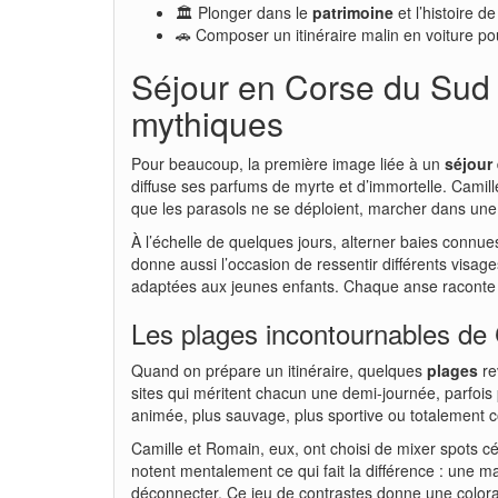
🏛️ Plonger dans le
patrimoine
et l’histoire d
🚗 Composer un itinéraire malin en voiture pou
Séjour en Corse du Sud 
mythiques
Pour beaucoup, la première image liée à un
séjour
diffuse ses parfums de myrte et d’immortelle. Camill
que les parasols ne se déploient, marcher dans une 
À l’échelle de quelques jours, alterner baies connue
donne aussi l’occasion de ressentir différents visag
adaptées aux jeunes enfants. Chaque anse raconte un
Les plages incontournables de 
Quand on prépare un itinéraire, quelques
plages
re
sites qui méritent chacun une demi-journée, parfois 
animée, plus sauvage, plus sportive ou totalement c
Camille et Romain, eux, ont choisi de mixer spots c
notent mentalement ce qui fait la différence : une m
déconnecter. Ce jeu de contrastes donne une colorat