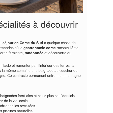
cialités à découvrir
un
séjour en Corse du Sud
a quelque chose de
ourmandes où la
gastronomie corse
raconte l’âme
terne farniente,
randonnée
et découverte du
ifacio et remonter par l’intérieur des terres, la
dans la même semaine une baignade au coucher du
tagne. Ce contraste permanent entre mer, montagne
aignades familiales et coins plus confidentiels.
r de la vie locale.
aditionnelles revisitées.
t piscines naturelles.