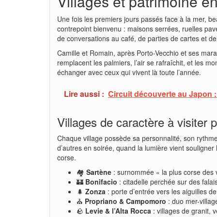
Villages et patrimoine e
Une fois les premiers jours passés face à la mer, 
contrepoint bienvenu : maisons serrées, ruelles pavé
de conversations au café, de parties de cartes et de
Camille et Romain, après Porto-Vecchio et ses marais
remplacent les palmiers, l’air se rafraîchit, et les m
échanger avec ceux qui vivent là toute l’année.
Lire aussi :
Circuit découverte au Japon :
Villages de caractère à visiter
Chaque village possède sa personnalité, son rythme, s
d’autres en soirée, quand la lumière vient souligner 
corse.
🏘️
Sartène
: surnommée « la plus corse des vi
🏰
Bonifacio
: citadelle perchée sur des fala
🌲
Zonza
: porte d’entrée vers les aiguilles 
⛪
Propriano & Campomoro
: duo mer-village
🪨
Levie & l’Alta Rocca
: villages de granit,