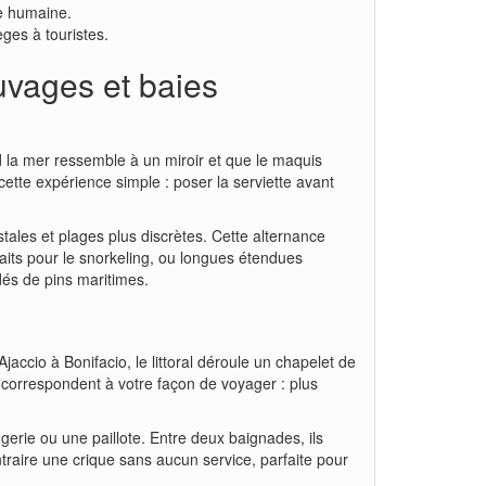
lle humaine.
ges à touristes.
uvages et baies
d la mer ressemble à un miroir et que le maquis
cette expérience simple : poser la serviette avant
stales et plages plus discrètes. Cette alternance
faits pour le snorkeling, ou longues étendues
dés de pins maritimes.
jaccio à Bonifacio, le littoral déroule un chapelet de
i correspondent à votre façon de voyager : plus
erie ou une paillote. Entre deux baignades, ils
ntraire une crique sans aucun service, parfaite pour