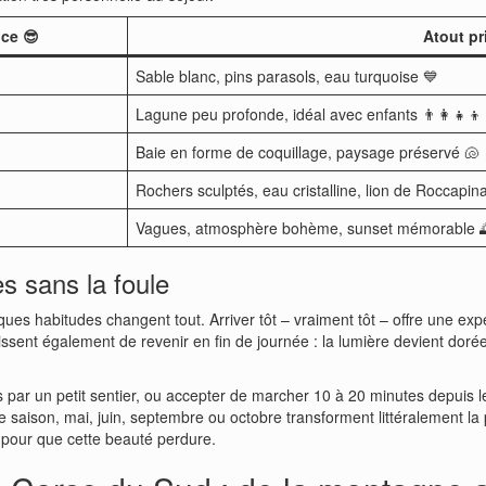
ce 😎
Atout pr
Sable blanc, pins parasols, eau turquoise 💙
Lagune peu profonde, idéal avec enfants 👨‍👩‍👧‍👦
Baie en forme de coquillage, paysage préservé 🐚
Rochers sculptés, eau cristalline, lion de Roccapin
Vagues, atmosphère bohème, sunset mémorable 
es sans la foule
ques habitudes changent tout. Arriver tôt – vraiment tôt – offre une ex
sent également de revenir en fin de journée : la lumière devient dorée,
les par un petit sentier, ou accepter de marcher 10 à 20 minutes depuis l
e saison, mai, juin, septembre ou octobre transforment littéralement l
x, pour que cette beauté perdure.