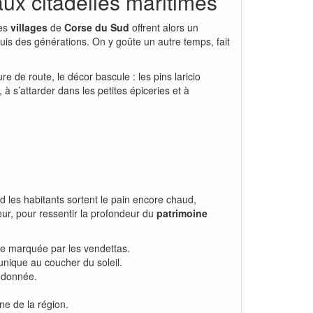
ux citadelles maritimes
Les
villages
de
Corse du Sud
offrent alors un
puis des générations. On y goûte un autre temps, fait
 de route, le décor bascule : les pins laricio
 à s’attarder dans les petites épiceries et à
nd les habitants sortent le pain encore chaud,
ieur, pour ressentir la profondeur du
patrimoine
ire marquée par les vendettas.
unique au coucher du soleil.
andonnée.
ne de la région.