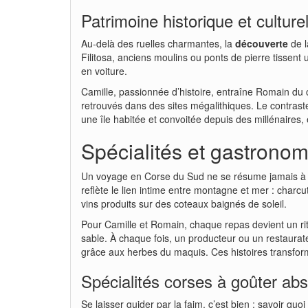
Patrimoine historique et cultur
Au-delà des ruelles charmantes, la
découverte
de l
Filitosa, anciens moulins ou ponts de pierre tissent
en voiture.
Camille, passionnée d’histoire, entraîne Romain du cô
retrouvés dans des sites mégalithiques. Le contraste
une île habitée et convoitée depuis des millénaires
Spécialités et gastronom
Un voyage en Corse du Sud ne se résume jamais à s
reflète le lien intime entre montagne et mer : charcu
vins produits sur des coteaux baignés de soleil.
Pour Camille et Romain, chaque repas devient un ritu
sable. À chaque fois, un producteur ou un restaura
grâce aux herbes du maquis. Ces histoires transfor
Spécialités corses à goûter ab
Se laisser guider par la faim, c’est bien ; savoir qu