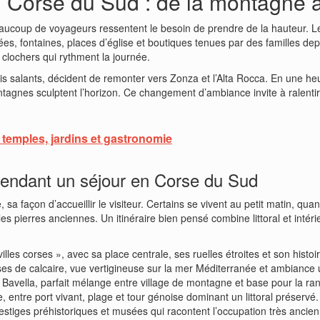
n Corse du Sud : de la montagne a
beaucoup de voyageurs ressentent le besoin de prendre de la hauteur. 
es, fontaines, places d’église et boutiques tenues par des familles de
 clochers qui rythment la journée.
 salants, décident de remonter vers Zonza et l’Alta Rocca. En une heure
ontagnes sculptent l’horizon. Ce changement d’ambiance invite à ralentir,
 temples, jardins et gastronomie
 pendant un séjour en Corse du Sud
a façon d’accueillir le visiteur. Certains se vivent au petit matin, qua
les pierres anciennes. Un itinéraire bien pensé combine littoral et intér
lles corses », avec sa place centrale, ses ruelles étroites et son histo
ises de calcaire, vue vertigineuse sur la mer Méditerranée et ambiance 
de Bavella, parfait mélange entre village de montagne et base pour la r
, entre port vivant, plage et tour génoise dominant un littoral préservé.
 vestiges préhistoriques et musées qui racontent l’occupation très ancien