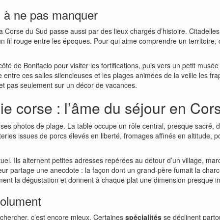
el à ne pas manquer
a Corse du Sud passe aussi par des lieux chargés d’histoire. Citadelle
 un fil rouge entre les époques. Pour qui aime comprendre un territoire
té de Bonifacio pour visiter les fortifications, puis vers un petit musé
 entre ces salles silencieuses et les plages animées de la veille les fr
, et pas seulement sur un décor de vacances.
ie corse : l’âme du séjour en Co
es photos de plage. La table occupe un rôle central, presque sacré, 
teries issues de porcs élevés en liberté, fromages affinés en altitude, 
el. Ils alternent petites adresses repérées au détour d’un village, marc
teur partage une anecdote : la façon dont un grand-père fumait la cha
ment la dégustation et donnent à chaque plat une dimension presque in
solument
oi chercher, c’est encore mieux. Certaines
spécialités
se déclinent partou