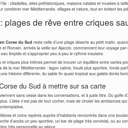
e l’île : citadelles, sites préhistoriques, maisons natales et musées à tai
r combiner mer Méditerranée, villages et nature, tout en évitant les piè
: plages de rêve entre criques sa
 en Corse du Sud
reste celle d’une plage déserte au petit matin, quan
e et Romain, arrivés la veille sur Ajaccio, commencent leur voyage par 
eau limpide et s’approprier peu à peu le rythme insulaire.
s et criques plus intimes permet de trouver un équilibre entre cartes po
es de la mer Méditerranée : lagon calme, houle plus sportive, fonds par
e histoire différente, du sable fin quasi tropical aux galets dorés bor
Corse du Sud à mettre sur sa carte
viennent sans cesse dans les conversations, et à juste titre. Du golfe d’A
plus. L’idée n’est pas de tout cocher, mais de choisir les ambiances qu
ontemplative.
élèbres et coins repérés auprès d’habitants rencontrés dans une boulang
arche d’accès un peu sportive, un bar de plage très convivial, ou au co
ion très personnelle au séjour.