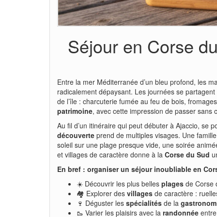
Séjour en Corse du 
Entre la mer Méditerranée d’un bleu profond, les m
radicalement dépaysant. Les journées se partagent 
de l’île : charcuterie fumée au feu de bois, fromag
patrimoine
, avec cette impression de passer sans ce
Au fil d’un itinéraire qui peut débuter à Ajaccio, se 
découverte
prend de multiples visages. Une famill
soleil sur une plage presque vide, une soirée anim
et villages de caractère donne à la
Corse du Sud
un
En bref : organiser un séjour inoubliable en Co
☀️ Découvrir les plus belles
plages
de Corse d
🏘️ Explorer des
villages
de caractère : ruelle
🍷 Déguster les
spécialités
de la
gastronom
🥾 Varier les plaisirs avec la
randonnée
entre 