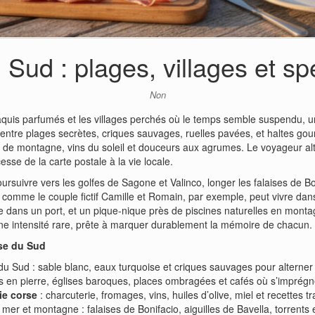
Sud : plages, villages et spé
Non
aquis parfumés et les villages perchés où le temps semble suspendu, 
entre plages secrètes, criques sauvages, ruelles pavées, et haltes g
es de montagne, vins du soleil et douceurs aux agrumes. Le voyageur al
sse de la carte postale à la vie locale.
poursuivre vers les golfes de Sagone et Valinco, longer les falaises de Bon
e comme le couple fictif Camille et Romain, par exemple, peut vivre 
ée dans un port, et un pique-nique près de piscines naturelles en mon
e intensité rare, prête à marquer durablement la mémoire de chacun.
rse du Sud
u Sud : sable blanc, eaux turquoise et criques sauvages pour alterner b
s en pierre, églises baroques, places ombragées et cafés où s’imprégne
ie corse
: charcuterie, fromages, vins, huiles d’olive, miel et recettes tr
mer et montagne : falaises de Bonifacio, aiguilles de Bavella, torrents e