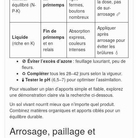
la dose, pas
équilibré (N-
printemps
fermes,
de sur-
P-K)
boutons
arrosage 📏
nombreux
Appliquer
Fin de
Absorption
après
Liquide
printemps
express,
arrosage pour
(riche en K)
et en
couleurs
éviter les
relais
intenses
brûlures 💧
🚫
Éviter l’excès d’azote
: feuillage luxuriant, peu de
fleurs.
♻️
Compléter
tous les 28–42 jours selon la vigueur.
🧪
Tester le pH
(6,5–7) pour optimiser l’assimilation.
Pour visualiser un plan d’apports simple et fiable, explorez
une démonstration claire via la recherche ci-dessous.
Un sol vivant nourrit mieux que n’importe quel produit.
Combinez matières organiques et apports ciblés pour un
équilibre durable.
Arrosage, paillage et