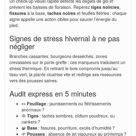
Un check-up visuel rapide détecte les dégâts de gel et
prévient les baisses de floraison. Repérez
tiges noircies
,
fissures
à la base,
taches noires
et feuilles flétries : chaque
signe appelle une action ciblée pour sauver l’énergie du
pied.
Signes de stress hivernal à ne pas
négliger
Branches cassantes, bourgeons desséchés, zones
crevassées sur le porte-greffe : ces marqueurs traduisent un
stress thermique. En retirant le bois compromis jusqu’au
tissu vert, la plante cicatrise vite et redirige ses ressources
vers des pousses saines.
Audit express en 5 minutes
👀
Feuillage
: jaunissements ou flétrissements
anormaux ?
🦠
Tiges
: taches sombres, oïdium poudreux, ou
cankers ?
🧩
Base
: fissures, pourriture, excès d’humidité ?
🌱
Pousses
: absence de jet vigoureux au printemps ?