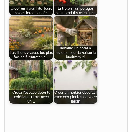
Créer un massif de fleurs
Entretenir un potager
coloré toute l’année
sans produits chimiques
Installer un hôtel à
Les fleurs vivaces les plus
insectes pour favoriser la
faciles à entretenir…
biodiversité
Créez l'espace détente
Créer un herbier décoratif
extérieur ultime avec
avec des plantes de votre
un…
jardin