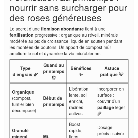
nourrir sans surcharger pour
des roses généreuses
Le secret d’une
floraison abondante
tient à une
fertilisation
progressive : organique au réveil, minérale
modérée au pic de croissance, liquide en soutien pendant
les montées de boutons. Un apport de compost mûr
améliore le sol et dynamise la vie microbienne.
Quand au
Type
Bénéfices
Astuce
printemps
d’engrais 🌿
✨
pratique 💡
⏰
Libération
Incorporer en
Organique
lente, sol
surface ;
(compost,
Début de
enrichi,
couvrir d’un
fumier bien
printemps
racines
paillage
léger
décomposé)
actives
🌾
Boost
Dosage
Granulé
rapide,
précis : suivre
minéral
Mi-
tiges