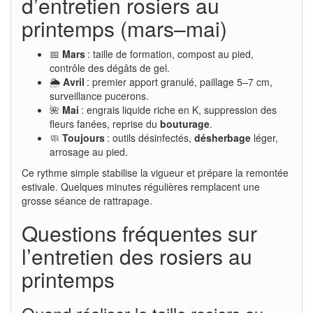
d’entretien rosiers au
printemps (mars–mai)
📅
Mars
: taille de formation, compost au pied,
contrôle des dégâts de gel.
🌦️
Avril
: premier apport granulé, paillage 5–7 cm,
surveillance pucerons.
🌺
Mai
: engrais liquide riche en K, suppression des
fleurs fanées, reprise du
bouturage
.
🧼
Toujours
: outils désinfectés,
désherbage
léger,
arrosage au pied.
Ce rythme simple stabilise la vigueur et prépare la remontée
estivale. Quelques minutes régulières remplacent une
grosse séance de rattrapage.
Questions fréquentes sur
l’entretien des rosiers au
printemps