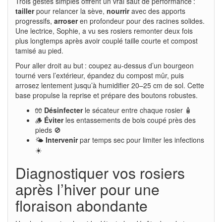
Trois gestes simples offrent un vrai saut de performance :
tailler
pour relancer la sève,
nourrir
avec des apports
progressifs,
arroser
en profondeur pour des racines solides.
Une lectrice, Sophie, a vu ses rosiers remonter deux fois
plus longtemps après avoir couplé taille courte et compost
tamisé au pied.
Pour aller droit au but : coupez au-dessus d’un bourgeon
tourné vers l’extérieur, épandez du compost mûr, puis
arrosez lentement jusqu’à humidifier 20–25 cm de sol. Cette
base propulse la reprise et prépare des boutons robustes.
🧤
Désinfecter
le sécateur entre chaque rosier 🧴
🪵
Éviter
les entassements de bois coupé près des
pieds 🚫
🌤️
Intervenir
par temps sec pour limiter les infections
☀️
Diagnostiquer vos rosiers
après l’hiver pour une
floraison abondante