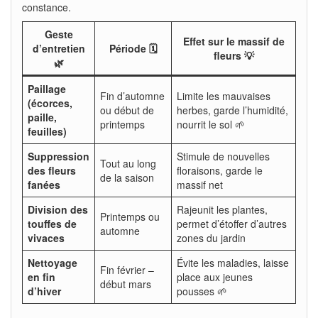
constance.
Geste
Effet sur le massif de
d’entretien
Période 🗓️
fleurs 💡
🌿
Paillage
Fin d’automne
Limite les mauvaises
(écorces,
ou début de
herbes, garde l’humidité,
paille,
printemps
nourrit le sol 🌱
feuilles)
Suppression
Stimule de nouvelles
Tout au long
des fleurs
floraisons, garde le
de la saison
fanées
massif net
Division des
Rajeunit les plantes,
Printemps ou
touffes de
permet d’étoffer d’autres
automne
vivaces
zones du jardin
Nettoyage
Évite les maladies, laisse
Fin février –
en fin
place aux jeunes
début mars
d’hiver
pousses 🌱