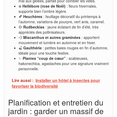
mai aux gelées, parfait pour combler les vides.
❄️
Hellébore (rose de Noël)
: fleurs hivernales,
supporte bien l’ombre légère.
🍂
Heuchères
: feuillage décoratif du printemps à
l’automne, variations de pourpre, vert anis, caramel.
🌻
Rudbeckias
: jaune éclatant de fin d’été, très
appréciés des pollinisateurs.
💨
Miscanthus et autres graminées
: apportent
mouvement et lumière en automne et en hiver.
🍒
Gaulthérie
: petites baies rouges en fin d’automne,
idéale pour une touche festive.
✨
Plantes “coup de cœur”
: scabieuses,
hakonechloa, agastaches pour une signature vraiment
personnelle.
Lire aussi :
Installer un hôtel à insectes pour
favoriser la biodiversité
Planification et entretien du
jardin : garder un massif de