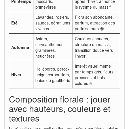
Printemps
muscaris,
après l’hiver, annonce
primevères
le rythme du massif
Lavandes, rosiers,
Floraison abondante,
Été
sauges, géraniums
parfum, attraction des
vivaces
pollinisateurs 🐝
Asters,
Couleurs chaudes,
chrysanthèmes,
structure du massif,
Automne
graminées,
transition douce vers
heuchères
l’hiver
Intérêt visuel même
Hellébores, perce-
par temps gris, fleurs
Hiver
neige, cornouillers,
précoces et bois
baies de gaulthérie
colorés ❄️
Composition florale : jouer
avec hauteurs, couleurs et
textures
La réussite d’un massif ne tient pas qu’aux variétés choisies,