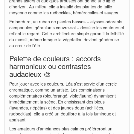
grands asters et quelques arbustes ont donné une ligne
d’horizon. Au milieu, elle a installé des plantes de taille
moyenne comme les rudbeckias, hémérocalles et sauges.
En bordure, un ruban de plantes basses – alysses odorants,
campanules, géraniums couvre-sol – dessine les contours et
retient le regard. Cette architecture simple garantit la lisibilité
du massif, même lorsque la végétation devient généreuse
au cœur de l’été.
Palette de couleurs : accords
harmonieux ou contrastes
audacieux 🎨
Pour jouer avec les couleurs, Léa s’est servie d’un cercle
chromatique, comme un artiste. Les combinaisons
complémentaires (bleu/orangé, violet/jaune) dynamisent
immédiatement la scène. En choisissant des bleus
(lavandes, népétas) et des jaunes doux (achillées,
rudbeckias), elle a créé un équilibre à la fois lumineux et
apaisant.
Les amateurs d’ambiances plus calmes préféreront un