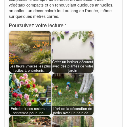
végétaux compacts et en renouvelant quelques annuelles,
on obtient un décor coloré tout au long de l’année, même
sur quelques mètres carrés.
Poursuivez votre lecture :
Créer un herbier décoratif
Les fleurs vivaces les plus
avec des plantes de votre
faciles à entretenir…
jardin
Entretenir ses rosiers au
L'art de la décoration de
printemps pour une…
jardin avec un nain de…