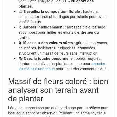
vent. Cette analyse guide 80 % du
choix des
plantes
.
🎨
Travaillez la composition florale
: hauteurs,
couleurs, textures et feuillages persistants pour éviter
le côté fouillis.
💧
Arroser intelligemment
: arrosage ciblé, paillage
et compost pour limiter les efforts d’
entretien du
jardin
.
🪴
Misez sur des valeurs sûres
: géraniums vivaces,
heuchères, hellébores, rudbeckias, graminées
structurent un massif de fleurs sans interruption.
🎭
Osez la touche personnelle
: objets recyclés,
bordures créatives, inspiration comme pour
associer
les motifs d’une tenue
pour un jardin vraiment unique.
Massif de fleurs coloré : bien
analyser son terrain avant
de planter
Léa a commencé son projet de jardinage par un réflexe que
beaucoup zappent : observer. Pendant une semaine, elle a