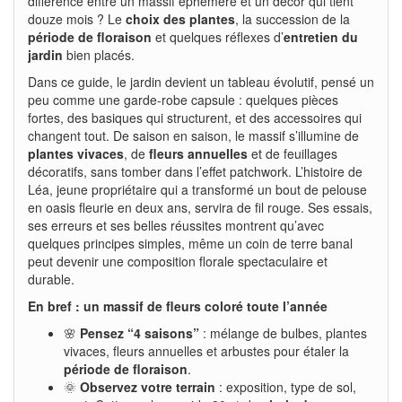
différence entre un massif éphémère et un décor qui tient
douze mois ? Le
choix des plantes
, la succession de la
période de floraison
et quelques réflexes d’
entretien du
jardin
bien placés.
Dans ce guide, le jardin devient un tableau évolutif, pensé un
peu comme une garde‑robe capsule : quelques pièces
fortes, des basiques qui structurent, et des accessoires qui
changent tout. De saison en saison, le massif s’illumine de
plantes vivaces
, de
fleurs annuelles
et de feuillages
décoratifs, sans tomber dans l’effet patchwork. L’histoire de
Léa, jeune propriétaire qui a transformé un bout de pelouse
en oasis fleurie en deux ans, servira de fil rouge. Ses essais,
ses erreurs et ses belles réussites montrent qu’avec
quelques principes simples, même un coin de terre banal
peut devenir une composition florale spectaculaire et
durable.
En bref : un massif de fleurs coloré toute l’année
🌸
Pensez “4 saisons”
: mélange de bulbes, plantes
vivaces, fleurs annuelles et arbustes pour étaler la
période de floraison
.
🌞
Observez votre terrain
: exposition, type de sol,