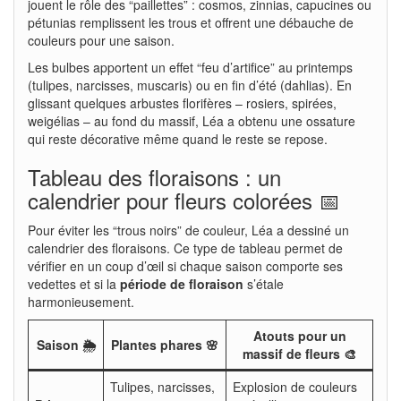
jouent le rôle des “paillettes” : cosmos, zinnias, capucines ou
pétunias remplissent les trous et offrent une débauche de
couleurs pour une saison.
Les bulbes apportent un effet “feu d’artifice” au printemps
(tulipes, narcisses, muscaris) ou en fin d’été (dahlias). En
glissant quelques arbustes florifères – rosiers, spirées,
weigélias – au fond du massif, Léa a obtenu une ossature
qui reste décorative même quand le reste se repose.
Tableau des floraisons : un
calendrier pour fleurs colorées 📅
Pour éviter les “trous noirs” de couleur, Léa a dessiné un
calendrier des floraisons. Ce type de tableau permet de
vérifier en un coup d’œil si chaque saison comporte ses
vedettes et si la
période de floraison
s’étale
harmonieusement.
Atouts pour un
Saison 🌦️
Plantes phares 🌸
massif de fleurs 🎨
Tulipes, narcisses,
Explosion de couleurs