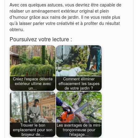
Avec ces quelques astuces, vous devriez être capable de
réaliser un aménagement extérieur original et plein
d’humour grâce aux nains de jardin. Il ne vous reste plus
qu’à laisser parler votre créativité et à profiter du résultat
obtenu.
Poursuivez votre lecture :
Créez l'espace détente
Comment éliminer
extérieur ultime avec
efficacement les taupes
un…
de votre jardin ?
Trouver le bon
Les avantages de la mini-
emplacement pour son
tronçonneuse pour
broyeur de…
l'élagage…