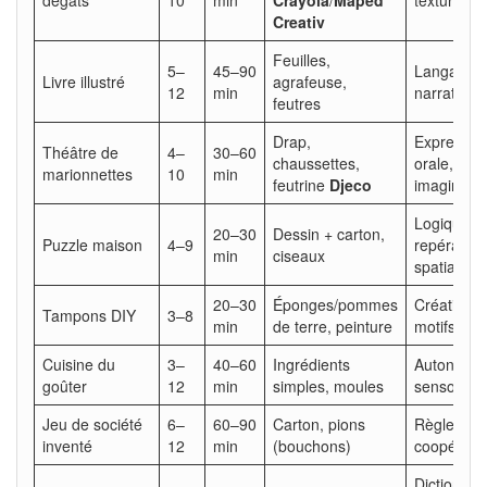
Creativ
Feuilles,
5–
45–90
Langage,
Livre illustré
agrafeuse,
12
min
narration, 
feutres
Drap,
Expressio
Théâtre de
4–
30–60
chaussettes,
orale,
marionnettes
10
min
feutrine
Djeco
imaginatio
Logique,
20–30
Dessin + carton,
Puzzle maison
4–9
repérage
min
ciseaux
spatial
20–30
Éponges/pommes
Créativité,
Tampons DIY
3–8
min
de terre, peinture
motifs
Cuisine du
3–
40–60
Ingrédients
Autonomie
goûter
12
min
simples, moules
sensorialit
Jeu de société
6–
60–90
Carton, pions
Règles,
inventé
12
min
(bouchons)
coopérati
Diction,