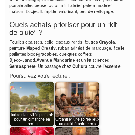
postale affectueuse, ou un mini-atelier pâte à modeler
maison. L’objectif: rapide, valorisant, peu de nettoyage.
Quels achats prioriser pour un “kit
de pluie” ?
Feuilles épaisses, colle, ciseaux ronds, feutres
Crayola
,
peinture
Maped Creativ
, ruban adhésif de marquage, ficelle,
paillettes biodégradables, quelques coffrets
Djeco
/
Janod
/
Avenue Mandarine
et un kit sciences
Sentosphère
. Un passage chez
Cultura
couvre l’essentiel.
Poursuivez votre lecture :
Idées d’activités plein air
pour un dimanche en
Organiser une soirée jeux
famille
de société entre amis