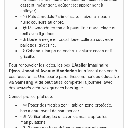
cassent, mélangent, goûtent (et apprennent à
nettoyer).
• 🫠 Pâte à modeler/“slime” safe: maïzena + eau +
huile; couleurs au choix.
• 🐸 Mini-monde en “pâte à patouille”: mare, plage ou
récif avec figurines.
• ❄️ Boule à neige en bocal: jouet collé au couvercle,
paillettes, glycérine.
• 🕯️ Cabane + lampe de poche + lecture: cocon anti-
grisaille.
Pour renouveler les idées, les box
L’Atelier Imaginaire
,
Djeco
,
Janod
et
Avenue Mandarine
fournissent des pas-à-
pas rassurants. Une courte parenthèse numérique éducative
via
Samsung Kids
peut aussi compléter la journée, avec
des activités créatives guidées hors ligne.
Conseil pratico-pratique:
• 🧼 Poser des “règles zen” (tablier, zone protégée,
bac à eau) avant de commencer.
• 🧂 Vérifier allergies et laver les mains après les
manipulations.
• 🗓️ Ranger par bacs thématiques pour relancer