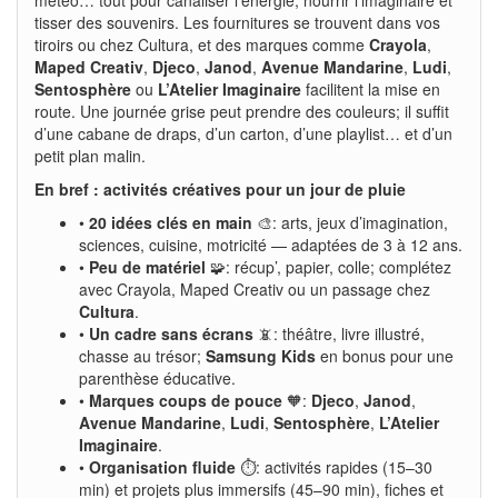
tisser des souvenirs. Les fournitures se trouvent dans vos
tiroirs ou chez Cultura, et des marques comme
Crayola
,
Maped Creativ
,
Djeco
,
Janod
,
Avenue Mandarine
,
Ludi
,
Sentosphère
ou
L’Atelier Imaginaire
facilitent la mise en
route. Une journée grise peut prendre des couleurs; il suffit
d’une cabane de draps, d’un carton, d’une playlist… et d’un
petit plan malin.
En bref : activités créatives pour un jour de pluie
•
20 idées clés en main
🎨: arts, jeux d’imagination,
sciences, cuisine, motricité — adaptées de 3 à 12 ans.
•
Peu de matériel
🧩: récup’, papier, colle; complétez
avec Crayola, Maped Creativ ou un passage chez
Cultura
.
•
Un cadre sans écrans
📵: théâtre, livre illustré,
chasse au trésor;
Samsung Kids
en bonus pour une
parenthèse éducative.
•
Marques coups de pouce
🧡:
Djeco
,
Janod
,
Avenue Mandarine
,
Ludi
,
Sentosphère
,
L’Atelier
Imaginaire
.
•
Organisation fluide
⏱️: activités rapides (15–30
min) et projets plus immersifs (45–90 min), fiches et