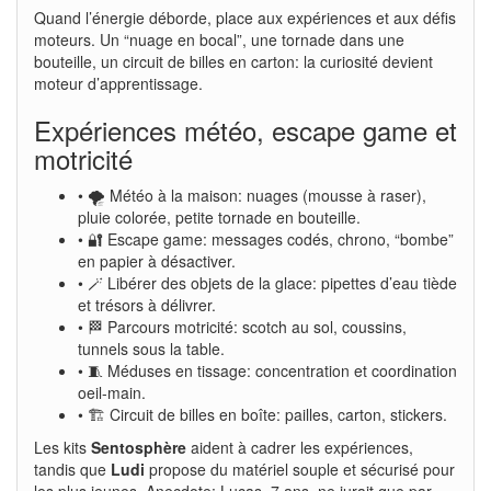
Quand l’énergie déborde, place aux expériences et aux défis
moteurs. Un “nuage en bocal”, une tornade dans une
bouteille, un circuit de billes en carton: la curiosité devient
moteur d’apprentissage.
Expériences météo, escape game et
motricité
• 🌪️ Météo à la maison: nuages (mousse à raser),
pluie colorée, petite tornade en bouteille.
• 🔐 Escape game: messages codés, chrono, “bombe”
en papier à désactiver.
• 🪄 Libérer des objets de la glace: pipettes d’eau tiède
et trésors à délivrer.
• 🏁 Parcours motricité: scotch au sol, coussins,
tunnels sous la table.
• 🧵 Méduses en tissage: concentration et coordination
oeil-main.
• 🏗️ Circuit de billes en boîte: pailles, carton, stickers.
Les kits
Sentosphère
aident à cadrer les expériences,
tandis que
Ludi
propose du matériel souple et sécurisé pour
les plus jeunes. Anecdote: Lucas, 7 ans, ne jurait que par