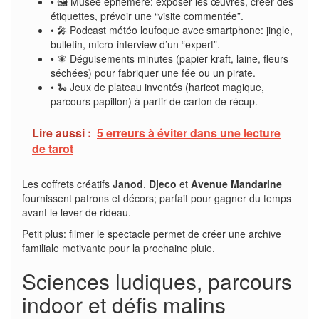
• 🖼️ Musée éphémère: exposer les œuvres, créer des
étiquettes, prévoir une “visite commentée”.
• 🎤 Podcast météo loufoque avec smartphone: jingle,
bulletin, micro-interview d’un “expert”.
• 🧚 Déguisements minutes (papier kraft, laine, fleurs
séchées) pour fabriquer une fée ou un pirate.
• 🐍 Jeux de plateau inventés (haricot magique,
parcours papillon) à partir de carton de récup.
Lire aussi :
5 erreurs à éviter dans une lecture
de tarot
Les coffrets créatifs
Janod
,
Djeco
et
Avenue Mandarine
fournissent patrons et décors; parfait pour gagner du temps
avant le lever de rideau.
Petit plus: filmer le spectacle permet de créer une archive
familiale motivante pour la prochaine pluie.
Sciences ludiques, parcours
indoor et défis malins