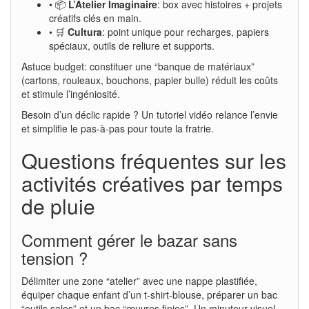
• 📦
L’Atelier Imaginaire
: box avec histoires + projets
créatifs clés en main.
• 🛒
Cultura
: point unique pour recharges, papiers
spéciaux, outils de reliure et supports.
Astuce budget: constituer une “banque de matériaux”
(cartons, rouleaux, bouchons, papier bulle) réduit les coûts
et stimule l’ingéniosité.
Besoin d’un déclic rapide ? Un tutoriel vidéo relance l’envie
et simplifie le pas-à-pas pour toute la fratrie.
Questions fréquentes sur les
activités créatives par temps
de pluie
Comment gérer le bazar sans
tension ?
Délimiter une zone “atelier” avec une nappe plastifiée,
équiper chaque enfant d’un t-shirt-blouse, préparer un bac
“outils sales” et un bac “œuvres finies”. Un minuteur visuel