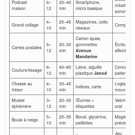
Podcast
6–
20–40
Smartphone,
créativité
maison
12
min
micro basique
sonore
4–
25–45
Magazines, colle,
Grand collage
Compositio
10
min
ciseaux
Carton épais,
5–
20–30
gommettes
Écriture
Cartes postales
12
min
Avenue
affective
Mandarine
6–
40–60
Laine, aiguille
Concentrat
Couture/tissage
12
min
plastique
Janod
patience
Chasse au
4–
30–45
Logique,
Indices, carte
trésor
10
min
mouvemen
Musée
3–
20–30
Œuvres +
Valorisatio
éphémère
12
min
étiquettes
oral
5–
25–35
Bocal, glycérine,
Magie,
Boule à neige
10
min
paillettes
précision
Jeu