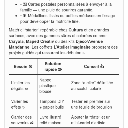
• 💌 Cartes postales personnalisées à envoyer à la
famille — une pluie de sourires garantie.
• 🧵 Médaillons tissés ou petites méduses en tissage
pour développer la motricité fine.
Matériel “starter” repérable chez
Cultura
et en grandes
surfaces, avec des gammes sûres et colorées comme
Crayola
,
Maped Creativ
ou des kits
Djeco
/
Avenue
Mandarine
. Les coffrets
L’Atelier Imaginaire
proposent des
projets guidés qui rassurent les débutants.
Solution
Besoin 🎯
Conseil 👍
rapide 🧩
Nappe
Limiter les
Zone “atelier” délimitée
plastique +
dégâts 🧽
au scotch coloré
blouse
Varier les
Tampons DIY
Tester en premier sur
effets ✨
+ papier bulle
une feuille de brouillon
Garder des
Livre illustré
Ajouter la “date” et un
souvenirs 📸
relié maison
mini-cartel d’artiste