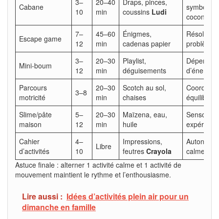
3–
20–40
Draps, pinces,
Cabane
symboliqu
10
min
coussins
Ludi
cocon
7–
45–60
Énigmes,
Résolution
Escape game
12
min
cadenas papier
problèmes
3–
20–30
Playlist,
Dépense
Mini-boum
12
min
déguisements
d’énergie
Parcours
20–30
Scotch au sol,
Coordinati
3–8
motricité
min
chaises
équilibre
Slime/pâte
5–
20–30
Maïzena, eau,
Sensoriel,
maison
12
min
huile
expérimen
Cahier
4–
Impressions,
Autonomie
Libre
d’activités
10
feutres
Crayola
calme
Astuce finale : alterner 1 activité calme et 1 activité de
mouvement maintient le rythme et l’enthousiasme.
Lire aussi :
Idées d’activités plein air pour un
dimanche en famille