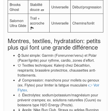
Brooks
Stabilité
Universelle
Début/progression
Ghost
douce 🧱
Trail +
Salomon
accroche
Universelle
Chemins/forêt
Ultra Glide
🏞️
Montres, textiles, hydratation: petits
plus qui font une grande différence
⌚ Suivi simple: Garmin (Forerunner/venu) et Polar
(Pacer/Ignite) pour rythme, cardio, zones d’effort.
👕 Textiles techniques: Kalenji chez Décathlon,
respirants; brassière protectrice, chaussettes anti-
frottements.
🧦 Compression: manchons pour mollets ou genoux
(ex. Flytex) pour limiter la fatigue musculaire
👉 Voir
Flytex
.
💧 Électrolytes: sodium/potassium/magnésium pour
prévenir crampes; ex. solutions naturelles (Cuure) ou
boissons type H2O Energy (Prozis).
📱 Applis: Nike Run Club, Strava ou adidas Running