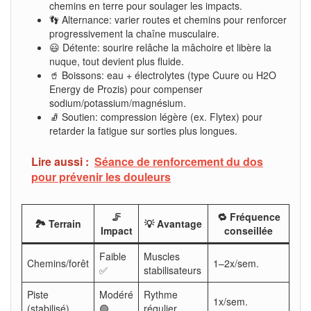
chemins en terre pour soulager les impacts.
👣 Alternance: varier routes et chemins pour renforcer
progressivement la chaîne musculaire.
😃 Détente: sourire relâche la mâchoire et libère la
nuque, tout devient plus fluide.
🥤 Boissons: eau + électrolytes (type Cuure ou H2O
Energy de Prozis) pour compenser
sodium/potassium/magnésium.
🧦 Soutien: compression légère (ex. Flytex) pour
retarder la fatigue sur sorties plus longues.
Lire aussi :
Séance de renforcement du dos
pour prévenir les douleurs
🦵
🔁 Fréquence
🏞️ Terrain
💡 Avantage
Impact
conseillée
Faible
Muscles
Chemins/forêt
1–2x/sem.
✅
stabilisateurs
Piste
Modéré
Rythme
1x/sem.
(stabilisé)
🟢
régulier