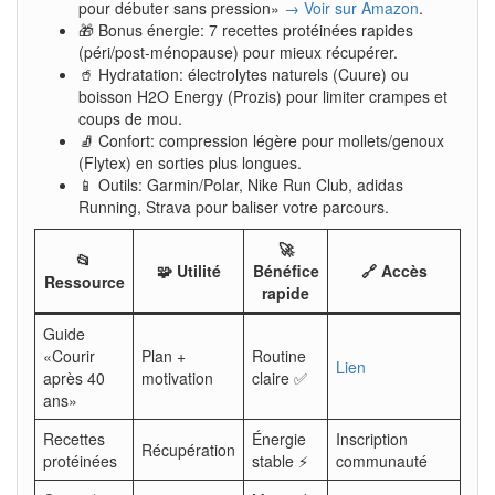
pour débuter sans pression»
→ Voir sur Amazon
.
🎁 Bonus énergie: 7 recettes protéinées rapides
(péri/post-ménopause) pour mieux récupérer.
🥤 Hydratation: électrolytes naturels (Cuure) ou
boisson H2O Energy (Prozis) pour limiter crampes et
coups de mou.
🧦 Confort: compression légère pour mollets/genoux
(Flytex) en sorties plus longues.
📱 Outils: Garmin/Polar, Nike Run Club, adidas
Running, Strava pour baliser votre parcours.
🚀
📂
🧩 Utilité
Bénéfice
🔗 Accès
Ressource
rapide
Guide
«Courir
Plan +
Routine
Lien
après 40
motivation
claire ✅
ans»
Recettes
Énergie
Inscription
Récupération
protéinées
stable ⚡
communauté