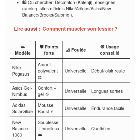
🛍️ Où chercher: Décathlon (Kalenji), enseignes
running, sites officiels Nike/Adidas/Asics/New
Balance/Brooks/Salomon.
Lire aussi :
Comment muscler son fessier ?
👟
🛡️ Points
🧭 Usage
🦶 Foulée
Modèle
forts
conseillé
Amorti
Nike
polyvalent
Universelle
Début/loisir route
Pegasus
⚖️
Asics Gel-
Confort +
Universelle
Longues sorties
Nimbus
gel 💠
Adidas
Mousse
Universelle
Endurance facile
SolarGlide
Boost ⚡
New
Souplesse
Balance
+ moelleux
Universelle
Quotidien
1080
☁️