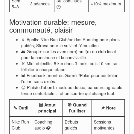
Sem.
30’ continues
3 séances
+10% maximum
5–8
🕒
Motivation durable: mesure,
communauté, plaisir
📱 Applis: Nike Run Club/adidas Running pour plans
guidés; Strava pour le suivi et l’émulation.
👥 Groupe: sorties avec un(e) ami(e) ou club local
pour la constance et la convivialité.
🏅 Mini-objectifs: 5 km dans 3 mois, puis 10 km; se
féliciter à chaque étape.
📊 Feedback: montres Garmin/Polar pour contrôler
l’effort sans excès.
😊 Plaisir d’abord: musique douce, parcours agréable,
tenue confortable… et un sourire qui change tout.
🙌 Atout
🎯 Quand
🔧 Outil
📌 Note
principal
l’utiliser
Nike Run
Coaching
Débuts
Sessions
Club
audio 🎧
guidés
motivantes