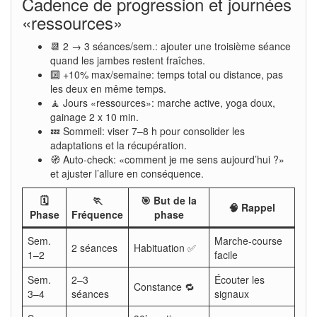
Cadence de progression et journées
«ressources»
📆 2 → 3 séances/sem.: ajouter une troisième séance
quand les jambes restent fraîches.
🔟 +10% max/semaine: temps total ou distance, pas
les deux en même temps.
🧘 Jours «ressources»: marche active, yoga doux,
gainage 2 x 10 min.
💤 Sommeil: viser 7–8 h pour consolider les
adaptations et la récupération.
🧭 Auto-check: «comment je me sens aujourd’hui ?»
et ajuster l’allure en conséquence.
🗓️
🏃
🎯 But de la
🧠 Rappel
Phase
Fréquence
phase
Sem.
Marche-course
2 séances
Habituation ✅
1–2
facile
Sem.
2–3
Écouter les
Constance 🔁
3–4
séances
signaux