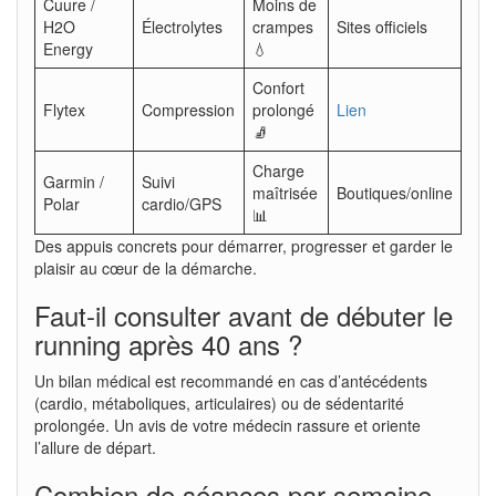
Cuure /
Moins de
H2O
Électrolytes
crampes
Sites officiels
Energy
💧
Confort
Flytex
Compression
prolongé
Lien
🧦
Charge
Garmin /
Suivi
maîtrisée
Boutiques/online
Polar
cardio/GPS
📊
Des appuis concrets pour démarrer, progresser et garder le
plaisir au cœur de la démarche.
Faut-il consulter avant de débuter le
running après 40 ans ?
Un bilan médical est recommandé en cas d’antécédents
(cardio, métaboliques, articulaires) ou de sédentarité
prolongée. Un avis de votre médecin rassure et oriente
l’allure de départ.
Combien de séances par semaine