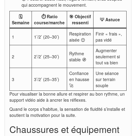
qui accompagnent le mouvement.
🗓️
⏱️ Ratio
🎯 Objectif
💡 Astuce
Semaine
course/marche
ressenti
Respiration
Finir « frais »,
1
1’/2’ (20–30’)
aisée 😊
pas vidé
Augmenter
Rythme
2
2’/2’ (25–30’)
seulement si
stable 🧭
tout va bien
Confiance
Une séance
3
3’/2’ (25–35’)
en hausse
sur terrain
🚀
souple
Pour visualiser la bonne allure et respirer au bon rythme, un
support vidéo aide à ancrer les réflexes.
Quand le corps s’habitue, la sensation de fluidité s’installe et
soutient la motivation pour la suite.
Chaussures et équipement