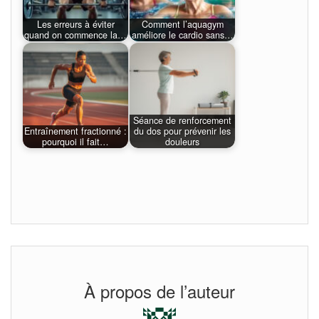
Les erreurs à éviter
Comment l’aquagym
quand on commence la…
améliore le cardio sans…
Séance de renforcement
Entraînement fractionné :
du dos pour prévenir les
pourquoi il fait…
douleurs
À propos de l’auteur