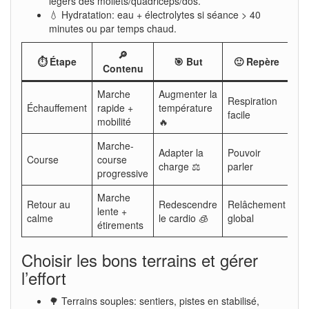
légers des mollets/quadriceps/dos.
💧 Hydratation: eau + électrolytes si séance > 40
minutes ou par temps chaud.
🔎
⏱️ Étape
🎯 But
🙂 Repère
Contenu
Marche
Augmenter la
Respiration
Échauffement
rapide +
température
facile
mobilité
🔥
Marche-
Adapter la
Pouvoir
Course
course
charge ⚖️
parler
progressive
Marche
Retour au
Redescendre
Relâchement
lente +
calme
le cardio 🧊
global
étirements
Choisir les bons terrains et gérer
l’effort
🌳 Terrains souples: sentiers, pistes en stabilisé,