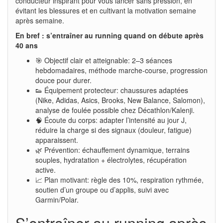
conducteur inspirant pour vous lancer sans pression, en
évitant les blessures et en cultivant la motivation semaine
après semaine.
En bref : s’entraîner au running quand on débute après
40 ans
🎯 Objectif clair et atteignable: 2–3 séances
hebdomadaires, méthode marche-course, progression
douce pour durer.
👟 Équipement protecteur: chaussures adaptées
(Nike, Adidas, Asics, Brooks, New Balance, Salomon),
analyse de foulée possible chez Décathlon/Kalenji.
🧠 Écoute du corps: adapter l’intensité au jour J,
réduire la charge si des signaux (douleur, fatigue)
apparaissent.
🌿 Prévention: échauffement dynamique, terrains
souples, hydratation + électrolytes, récupération
active.
📈 Plan motivant: règle des 10%, respiration rythmée,
soutien d’un groupe ou d’applis, suivi avec
Garmin/Polar.
S’entraîner au running après