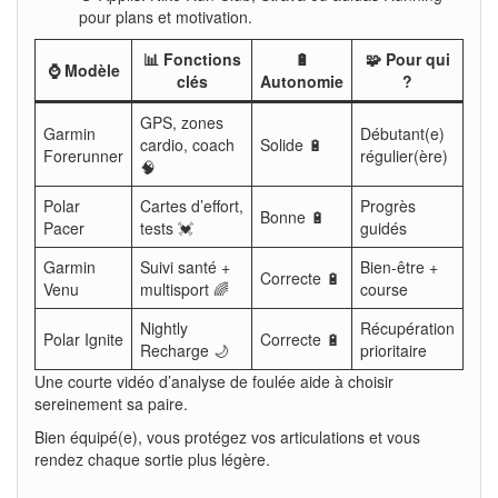
pour plans et motivation.
📊 Fonctions
🔋
🧩 Pour qui
⌚ Modèle
clés
Autonomie
?
GPS, zones
Garmin
Débutant(e)
cardio, coach
Solide 🔋
Forerunner
régulier(ère)
🧠
Polar
Cartes d’effort,
Progrès
Bonne 🔋
Pacer
tests 💓
guidés
Garmin
Suivi santé +
Bien-être +
Correcte 🔋
Venu
multisport 🌈
course
Nightly
Récupération
Polar Ignite
Correcte 🔋
Recharge 🌙
prioritaire
Une courte vidéo d’analyse de foulée aide à choisir
sereinement sa paire.
Bien équipé(e), vous protégez vos articulations et vous
rendez chaque sortie plus légère.