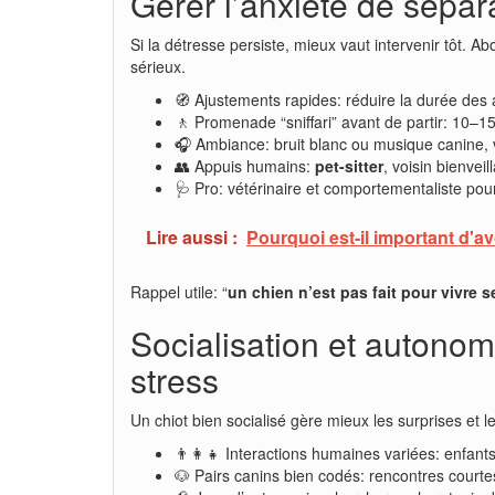
Gérer l’anxiété de sépar
Si la détresse persiste, mieux vaut intervenir tôt. A
sérieux.
🧭 Ajustements rapides: réduire la durée des 
🚶 Promenade “sniffari” avant de partir: 10–15 
🎧 Ambiance: bruit blanc ou musique canine, v
👥 Appuis humains:
pet-sitter
, voisin bienvei
🩺 Pro: vétérinaire et comportementaliste po
Lire aussi :
Pourquoi est-il important d'av
Rappel utile: “
un chien n’est pas fait pour vivre 
Socialisation et autonom
stress
Un chiot bien socialisé gère mieux les surprises et l
👨‍👩‍👧 Interactions humaines variées: enfants 
🐶 Pairs canins bien codés: rencontres courtes