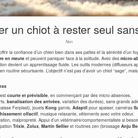
r un chiot à rester seul san
Non
 offrir la confiance d’un chien bien dans ses pattes et la sérénité d’un 
vre en meute
et peuvent paniquer face à la solitude. Avec des
micro-a
ation devient un apprentissage fluide. Les outils modernes (diffuseurs a
n routine sécurisante. L’objectif n’est pas d’avoir un chiot “sage”, m
ress
 est
courte et prévisible
, en commençant par des micro-absences.
rts,
banalisation des arrivées
, variation des durées), sans grands adi
aisse Ferplast), jouets
Kong
garnis,
Adaptil
pour apaiser, caméras
S
chissement olfactif
, musique relaxante, vêtements avec votre odeur.
ivation, malpropreté. Appui d’un vétérinaire/comportementaliste si besoi
upation
Trixie
,
Zolux
,
Martin Sellier
et routines zen (brossage
Anju Be