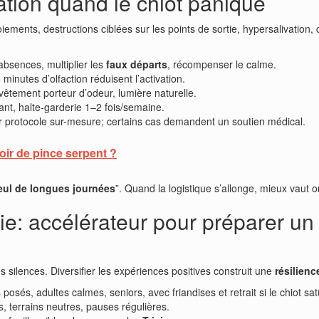
ation quand le chiot panique
boiements, destructions ciblées sur les points de sortie, hypersalivation,
absences, multiplier les
faux départs
, récompenser le calme.
minutes d’olfaction réduisent l’activation.
êtement porteur d’odeur, lumière naturelle.
llant, halte-garderie 1–2 fois/semaine.
ur protocole sur-mesure; certains cas demandent un soutien médical.
oir de pince serpent ?
seul de longues journées
”. Quand la logistique s’allonge, mieux vaut o
ie: accélérateur pour préparer un 
es silences. Diversifier les expériences positives construit une
résilien
posés, adultes calmes, seniors, avec friandises et retrait si le chiot sat
, terrains neutres, pauses régulières.