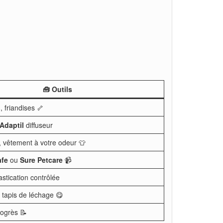
🧰 Outils
 friandises 🦴
Adaptil
diffuseur
, vêtement à votre odeur 👕
afe
ou
Sure Petcare
📹
astication contrôlée
 tapis de léchage 😋
rogrès 📝