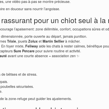
es, une vidéo pas-à-pas se montre précieuse.
oire en douceur sans nourrir l’angoisse.
rassurant pour un chiot seul à la
ourage l’apaisement: zone délimitée, confort, occupations sûres et od
 dimensionnée, porte ouverte au départ, jamais punition.
igmes
Trixie
, jouets
Zolux
et
Martin Sellier
à mâcher.
 En foyer mixte,
Feliway
aide les chats à rester calmes, bénéfique pou
 capteurs
Sure Petcare
pour suivre routine et activité.
auté
avant une courte absence = association zen ✨
s de bêtises et de stress.
épais.
 poubelles sécurisées.
e.
ion de la zone-refuge peut guider les ajustements.