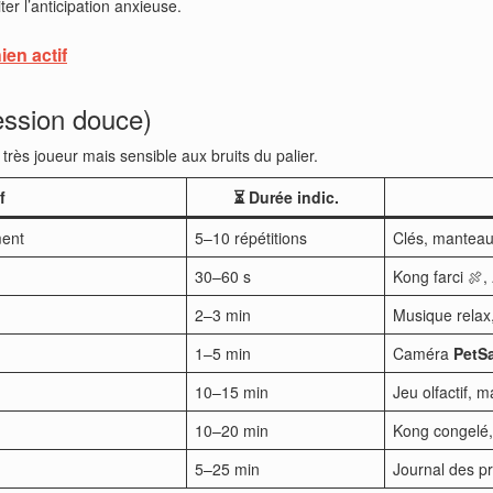
ter l’anticipation anxieuse.
ien actif
ession douce)
 très joueur mais sensible aux bruits du palier.
f
⏳ Durée indic.
ment
5–10 répétitions
Clés, manteau,
30–60 s
Kong farci 🍖,
2–3 min
Musique relax
1–5 min
Caméra
PetS
10–15 min
Jeu olfactif, m
10–20 min
Kong congelé,
5–25 min
Journal des p