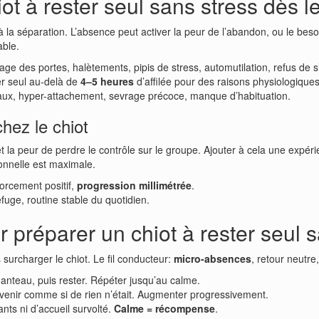
ot à rester seul sans stress dès 
la séparation. L’absence peut activer la peur de l’abandon, ou le besoin
ble.
age des portes, halètements, pipis de stress, automutilation, refus de s
er seul au-delà de
4–5 heures
d’affilée pour des raisons physiologiques
ux, hyper-attachement, sevrage précoce, manque d’habituation.
chez le chiot
t la peur de perdre le contrôle sur le groupe. Ajouter à cela une expéri
ionnelle est maximale.
forcement positif,
progression millimétrée
.
fuge, routine stable du quotidien.
préparer un chiot à rester seul s
 surcharger le chiot. Le fil conducteur:
micro-absences
, retour neutre
manteau, puis rester. Répéter jusqu’au calme.
venir comme si de rien n’était. Augmenter progressivement.
nts ni d’accueil survolté.
Calme = récompense
.