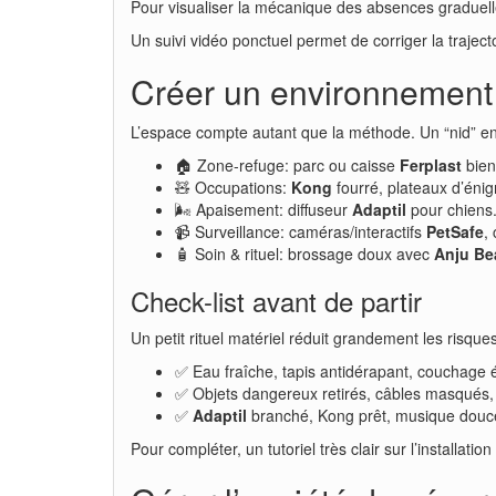
Pour visualiser la mécanique des absences graduell
Un suivi vidéo ponctuel permet de corriger la traject
Créer un environnement 
L’espace compte autant que la méthode. Un “nid” enc
🏠 Zone-refuge: parc ou caisse
Ferplast
bien
🧸 Occupations:
Kong
fourré, plateaux d’én
🌬️ Apaisement: diffuseur
Adaptil
pour chiens.
📹 Surveillance: caméras/interactifs
PetSafe
,
🧴 Soin & rituel: brossage doux avec
Anju Be
Check-list avant de partir
Un petit rituel matériel réduit grandement les risque
✅ Eau fraîche, tapis antidérapant, couchage 
✅ Objets dangereux retirés, câbles masqués,
✅
Adaptil
branché, Kong prêt, musique douc
Pour compléter, un tutoriel très clair sur l’installat