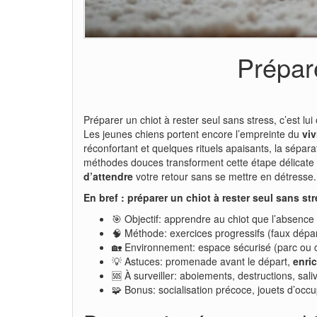
Prépare
Préparer un chiot à rester seul sans stress, c’est lui
Les jeunes chiens portent encore l’empreinte du
vi
réconfortant et quelques rituels apaisants, la sépar
méthodes douces transforment cette étape délicate e
d’attendre
votre retour sans se mettre en détresse.
En bref : préparer un chiot à rester seul sans st
🎯 Objectif: apprendre au chiot que l’absence
🧠 Méthode: exercices progressifs (faux dépa
🏡 Environnement: espace sécurisé (parc ou c
💡 Astuces: promenade avant le départ,
enri
🆘 À surveiller: aboiements, destructions, sal
🧩 Bonus: socialisation précoce, jouets d’occ