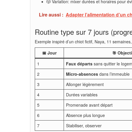
🎲 Variation: mixer durées et horaires pour évi
Lire aussi :
Adapter l’alimentation d’un ch
Routine type sur 7 jours (progr
Exemple inspiré d’un chiot fictif, Naya, 11 semaines,
📅 Jour
🎯 Objecti
1
Faux départs
sans quitter le loge
2
Micro-absences
dans l’immeuble
3
Allonger légèrement
4
Durées variables
5
Promenade avant départ
6
Absence plus longue
7
Stabiliser, observer