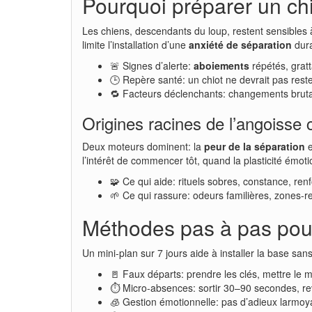
Pourquoi préparer un chi
Les chiens, descendants du loup, restent sensibles à 
limite l’installation d’une
anxiété de séparation
dura
🚨 Signes d’alerte:
aboiements
répétés, gratt
🕒 Repère santé: un chiot ne devrait pas rest
🔁 Facteurs déclenchants: changements bruta
Origines racines de l’angoisse 
Deux moteurs dominent: la
peur de la séparation
e
l’intérêt de commencer tôt, quand la plasticité émot
🧩 Ce qui aide: rituels sobres, constance, ren
🌱 Ce qui rassure: odeurs familières, zones-re
Méthodes pas à pas pour 
Un mini-plan sur 7 jours aide à installer la base sans
🚪 Faux départs: prendre les clés, mettre le 
⏱️ Micro-absences: sortir 30–90 secondes, re
🧊 Gestion émotionnelle: pas d’adieux larmoya