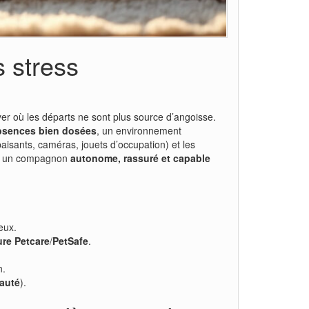
s stress
foyer où les départs ne sont plus source d’angoisse.
bsences bien dosées
, un environnement
paisants, caméras, jouets d’occupation) et les
ais un compagnon
autonome, rassuré et capable
eux.
ure Petcare
/
PetSafe
.
n.
auté
).