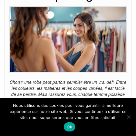
Choisir une robe peut parfois sembler être un vrai défi. Entre
les couleurs, les matières et les coupes variées, il est facile
de se perdre. Mais rassurez-vous, chaque femme possède
une beauté unique, et il existe des robes qui sauront
Nous utilisons des cookies pour vous garantir la meilleure
sublimer votre silhouette. Dans cet article, je vais vous
expérience sur notre site web. Si vous continuez à utiliser ce
guider pour déterminer quelle robe mettre…
site, nous supposerons que vous en êtes satisfait.
Non
Ok