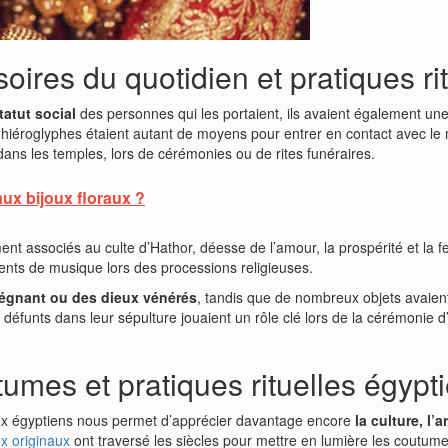
oires du quotidien et pratiques ri
statut social
des personnes qui les portaient, ils avaient également un
hiéroglyphes étaient autant de moyens pour entrer en contact avec le m
dans les temples, lors de cérémonies ou de rites funéraires.
aux bijoux floraux ?
nt associés au culte d’Hathor, déesse de l’amour, la prospérité et la f
ments de musique lors des processions religieuses.
régnant ou des dieux vénérés
, tandis que de nombreux objets avaient
funts dans leur sépulture jouaient un rôle clé lors de la cérémonie d’o
tumes et pratiques rituelles égypt
joux égyptiens nous permet d’apprécier davantage encore
la culture, l’
ux originaux
ont traversé les siècles pour mettre en lumière les coutumes, 