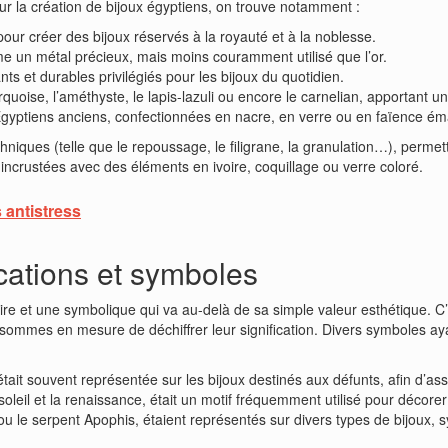
ur la création de bijoux égyptiens, on trouve notamment :
sé pour créer des bijoux réservés à la royauté et à la noblesse.
me un métal précieux, mais moins couramment utilisé que l’or.
nts et durables privilégiés pour les bijoux du quotidien.
urquoise, l’améthyste, le lapis-lazuli ou encore le carnelian, apportant 
 Égyptiens anciens, confectionnées en nacre, en verre ou en faïence éma
chniques (telle que le repoussage, le filigrane, la granulation…), permet
incrustées avec des éléments en ivoire, coquillage ou verre coloré.
 antistress
ications et symboles
ire et une symbolique qui va au-delà de sa simple valeur esthétique. 
mmes en mesure de déchiffrer leur signification. Divers symboles ayant
était souvent représentée sur les bijoux destinés aux défunts, afin d’as
 soleil et la renaissance, était un motif fréquemment utilisé pour décore
u le serpent Apophis, étaient représentés sur divers types de bijoux, s