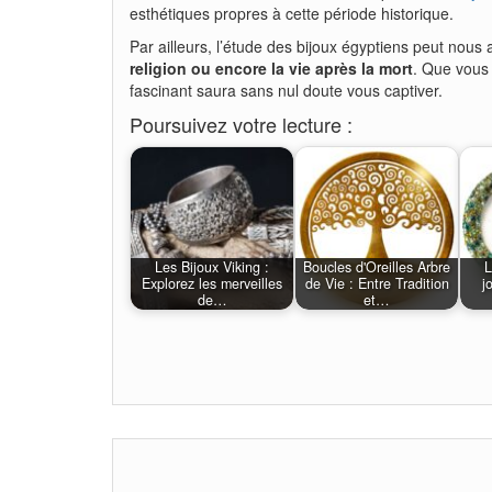
esthétiques propres à cette période historique.
Par ailleurs, l’étude des bijoux égyptiens peut nous
religion ou encore la vie après la mort
. Que vous 
fascinant saura sans nul doute vous captiver.
Poursuivez votre lecture :
Les Bijoux Viking :
Boucles d'Oreilles Arbre
L
Explorez les merveilles
de Vie : Entre Tradition
j
de…
et…