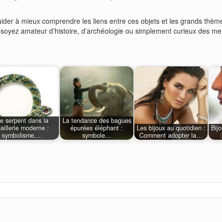
 aider à mieux comprendre les liens entre ces objets et les grands thèm
soyez amateur d’histoire, d’archéologie ou simplement curieux des merv
e serpent dans la
La tendance des bagues
oaillerie moderne :
épurées éléphant :
Les bijoux au quotidien :
Bij
symbolisme,…
symbole…
Comment adopter la…