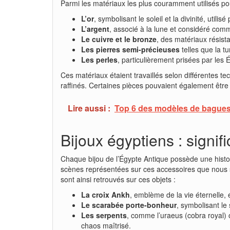
Parmi les matériaux les plus couramment utilisés po
L’or
, symbolisant le soleil et la divinité, utili
L’argent
, associé à la lune et considéré com
Le cuivre et le bronze
, des matériaux résista
Les pierres semi-précieuses
telles que la t
Les perles
, particulièrement prisées par les
Ces matériaux étaient travaillés selon différentes te
raffinés. Certaines pièces pouvaient également être 
Lire aussi :
Top 6 des modèles de bagues
Bijoux égyptiens : signif
Chaque bijou de l’Égypte Antique possède une histo
scènes représentées sur ces accessoires que nous so
sont ainsi retrouvés sur ces objets :
La croix Ankh
, emblème de la vie éternelle, 
Le scarabée porte-bonheur
, symbolisant le
Les serpents
, comme l’uraeus (cobra royal) o
chaos maîtrisé.