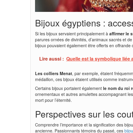
Bijoux égyptiens : access
Si les bijoux servaient principalement à
affirmer le 
parures ornées de divinités, d’animaux sacrés et de 
bijoux pouvaient également être offerts en offrande 
Lire aussi :
Quelle est la symbolique liée 
Les colliers Menat
, par exemple, étaient fréquemme
médaillon, ces bijoux étaient utilisés comme instru
Certains bijoux portaient également
le nom du roi 
ornementaux et autres amulettes accompagnant les dé
mort pour l’éternité.
Perspectives sur les cou
Comprendre l’importance et la signification des bi
ancienne. Passionnants témoins du passé, ces
bijo