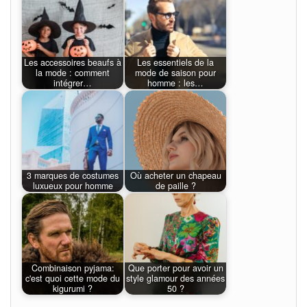
Les accessoires beaufs à
Les essentiels de la
la mode : comment
mode de saison pour
intégrer…
homme : les…
3 marques de costumes
Où acheter un chapeau
luxueux pour homme
de paille ?
Combinaison pyjama:
Que porter pour avoir un
c'est quoi cette mode du
style glamour des années
kigurumi ?
50 ?