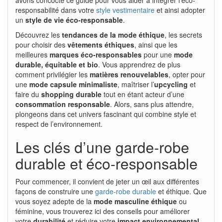
responsabilité dans votre
style vestimentaire
et ainsi adopter
un
style de vie éco-responsable
.
Découvrez les
tendances de la mode éthique
, les secrets
pour choisir des
vêtements éthiques
, ainsi que les
meilleures
marques éco-responsables
pour une
mode
durable, équitable et bio
. Vous apprendrez de plus
comment privilégier les
matières renouvelables
, opter pour
une
mode capsule minimaliste
, maîtriser l’
upcycling
et
faire du
shopping durable
tout en étant acteur d’une
consommation responsable
. Alors, sans plus attendre,
plongeons dans cet univers fascinant qui combine style et
respect de l’environnement.
Les clés d’une garde-robe
durable et éco-responsable
Pour commencer, il convient de jeter un œil aux différentes
façons de construire une
garde-robe durable
et éthique. Que
vous soyez adepte de la
mode masculine éthique
ou
féminine, vous trouverez ici des conseils pour améliorer
votre
durabilité
et réduire votre
impact environnemental
.