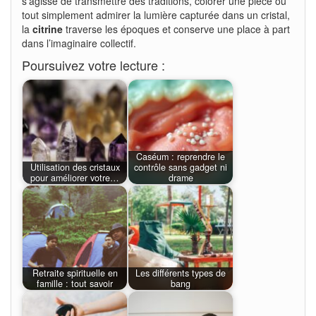
s’agisse de transmettre des traditions, colorer une pièce ou
tout simplement admirer la lumière capturée dans un cristal,
la
citrine
traverse les époques et conserve une place à part
dans l’imaginaire collectif.
Poursuivez votre lecture :
Caséum : reprendre le
Utilisation des cristaux
contrôle sans gadget ni
pour améliorer votre…
drame
Retraite spirituelle en
Les différents types de
famille : tout savoir
bang