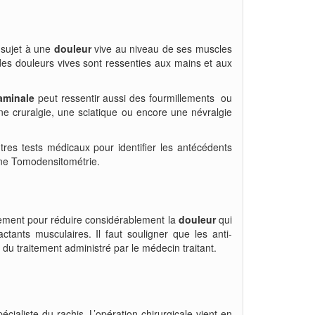
 sujet à une
douleur
vive au niveau de ses muscles
des douleurs vives sont ressenties aux mains et aux
aminale
peut ressentir aussi des fourmillements ou
e cruralgie, une sciatique ou encore une névralgie
es tests médicaux pour identifier les antécédents
une Tomodensitométrie.
aitement pour réduire considérablement la
douleur
qui
ctants musculaires. Il faut souligner que les anti-
e du traitement administré par le médecin traitant.
pécialiste du rachis. L’opération chirurgicale vient en