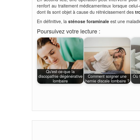
renfort au traitement médicamenteux lorsque celui-ci
dont ils sont objet à cause du rétrécissement des
tr
En définitive, la
sténose foraminale
est une maladie
Poursuivez votre lecture :
Qu'est-ce-que la
discopathie dégénérative
Comment soigner une
Où 
lombaire
hernie discale lombaire ?