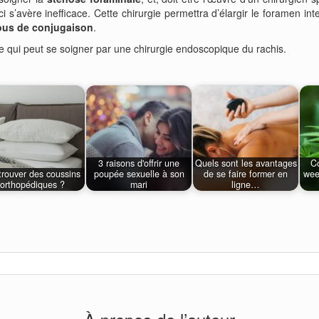
 s’avère inefficace. Cette chirurgie permettra d’élargir le foramen inte
ous de conjugaison
.
 qui peut se soigner par une chirurgie endoscopique du rachis.
3 raisons d'offrir une
Quels sont les avantages
Co
trouver des coussins
poupée sexuelle à son
de se faire former en
wee
orthopédiques ?
mari
ligne…