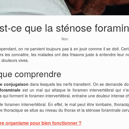
st-ce que la sténose foramin
Non
ependant, on ne parvient toujours pas à en jouir comme il se doit. Cer
rs les connaitre, les malades ont des frissons juste à entendre leur
s douleurs vives.
 que comprendre
de conjugaison
dans lesquels les nerfs transitent. On se demande d
foraminale
est un mal qui attaque le foramen intervertébral qui n’es
es qui forment le foramen intervertébral, entraine une douleur intense c
le foramen intervertébral. En effet, le mal peut être lombaire, thorac
e thoracique se situe au niveau du thorax et la sténose foraminale cerv
tre organisme pour bien fonctionner ?