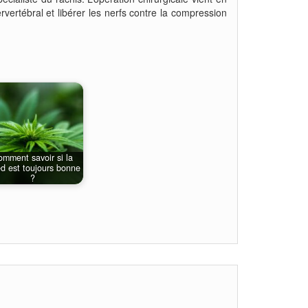
rvertébral et libérer les nerfs contre la compression
mment savoir si la
d est toujours bonne
?