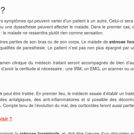
 ?
rs symptômes qui peuvent varier d’un patient à un autre. Celui-ci sera
ou une dysesthésie peuvent affecter le malade. Dans le premier cas, 
e : le malade ne ressentira plutôt rien comme sensation.
rtaines parties de son bras ou de son corps. Le malade de
sténose for
ifiés de paresthésie. Le patient n’est pas non plus épargné par un
men clinique du médecin traitant seront accompagnés de bien d’autr
 d’avoir la certitude si nécessaire : une IRM, un EMG, un scanner ou 
on
peut être traitée. En premier lieu, le médecin essaie d’établir un tr
 des antalgiques, des anti-inflammatoires et si possible des décontra
s. Compte tenu de l’évolution du mal, des corticoïdes feront aussi parti
isir ?
 soigner la
sténose foraminale
, et, doit être l’œuvre d’un chirurgien s