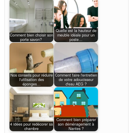
Quelle est la hauteur de
Comment bien choisir son
meuble idéale pour un
porte savon?
poste…
Nos conseils pour réduire
Comment faire l'entretien
l'utilisation des
de votre adoucisseur
éponges…
d'eau AEG ?
Comment bien préparer
4 idées pour redécorer sa
son déménagement à
chambre
Nantes ?