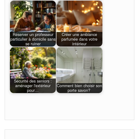
Réserver un professeur
Créer une ambiance
particulier à domicile sans
parfumée dans votre
se ruiner
intérieur
Sécurité des seniors :
aménager l'extérieur
Comment bien choisir son
pour…
porte savon?