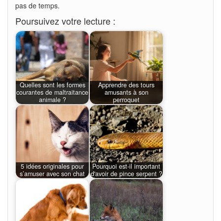
pas de temps.
Poursuivez votre lecture :
Quelles sont les formes
Apprendre des tours
courantes de maltraitance
amusants à son
animale ?
perroquet
5 idées originales pour
Pourquoi est-il important
s’amuser avec son chat
d'avoir de pince serpent ?