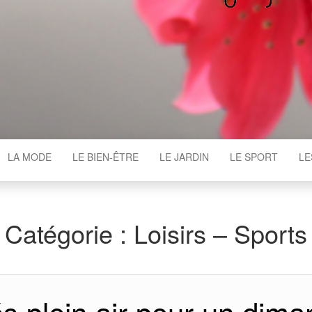
WGAJ
LA MODE
LE BIEN-ÊTRE
LE JARDIN
LE SPORT
LE
Catégorie :
Loisirs – Sports