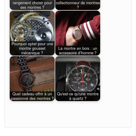
rangement choisir pour
collectionneur de montres
ses montres ?
?
Pourquoi opter pour une
montre gousset
La montre en bois : un
mécanique ?
accessoire d’homme ?
Quel cadeau offrir à un
Qu'est-ce qu'une montre
passionné des montres ?
à quartz ?