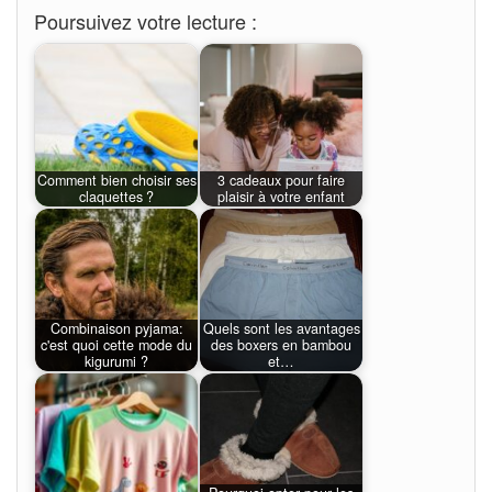
Poursuivez votre lecture :
Comment bien choisir ses
3 cadeaux pour faire
claquettes ?
plaisir à votre enfant
Combinaison pyjama:
Quels sont les avantages
c'est quoi cette mode du
des boxers en bambou
kigurumi ?
et…