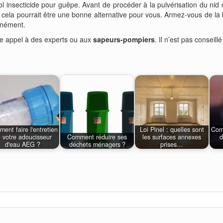
érosol insecticide pour guêpe. Avant de procéder à la pulvérisation du ni
s, cela pourrait être une bonne alternative pour vous. Armez-vous de la b
tanément.
re appel à des experts ou aux
sapeurs-pompiers
. Il n’est pas conseil
ent faire l'entretien
Loi Pinel : quelles sont
Comm
 votre adoucisseur
Comment réduire ses
les surfaces annexes
d
d'eau AEG ?
déchets ménagers ?
prises…