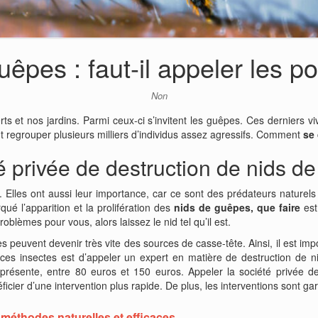
uêpes : faut-il appeler les p
Non
rts et nos jardins. Parmi ceux-ci s’invitent les guêpes. Ces derniers 
 regrouper plusieurs milliers d’individus assez agressifs. Comment
se
é privée de destruction de nids d
 Elles ont aussi leur importance, car ce sont des prédateurs naturels 
ué l’apparition et la prolifération des
nids de guêpes, que faire
est
lèmes pour vous, alors laissez le nid tel qu’il est.
 peuvent devenir très vite des sources de casse-tête. Ainsi, il est im
 ces insectes est d’appeler un expert en matière de destruction de
l présente, entre 80 euros et 150 euros. Appeler la société
privée d
ier d’une intervention plus rapide. De plus, les interventions sont ga
 méthodes naturelles et efficaces