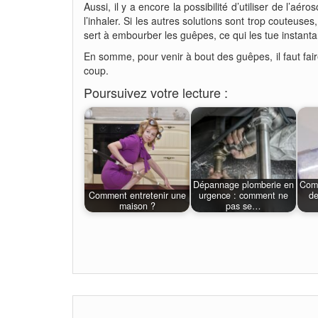
Aussi, il y a encore la possibilité d’utiliser de l’a
l’inhaler. Si les autres solutions sont trop couteuse
sert à embourber les guêpes, ce qui les tue instan
En somme, pour venir à bout des guêpes, il faut fai
coup.
Poursuivez votre lecture :
Dépannage plomberie en
Comm
Comment entretenir une
urgence : comment ne
de
maison ?
pas se…