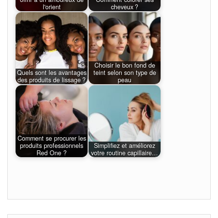
l'orient
cheveux ?
Choisir le bon fond de
Quels sont les avantages
teint selon son type de
des produits de lissage ?
peau
Comment se procurer les
produits professionnels
Simplifiez et améliorez
Red One ?
votre routine capillaire…