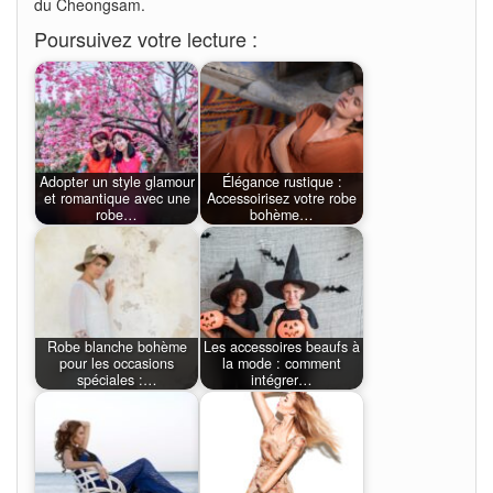
du Cheongsam.
Poursuivez votre lecture :
Adopter un style glamour
Élégance rustique :
et romantique avec une
Accessoirisez votre robe
robe…
bohème…
Robe blanche bohème
Les accessoires beaufs à
pour les occasions
la mode : comment
spéciales :…
intégrer…