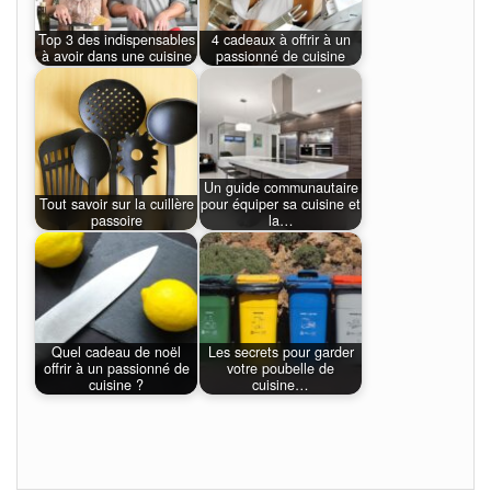
Top 3 des indispensables
4 cadeaux à offrir à un
à avoir dans une cuisine
passionné de cuisine
Un guide communautaire
Tout savoir sur la cuillère
pour équiper sa cuisine et
passoire
la…
Quel cadeau de noël
Les secrets pour garder
offrir à un passionné de
votre poubelle de
cuisine ?
cuisine…