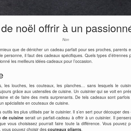
e noël offrir à un passionn
Non
e mieux que de dénicher un cadeau parfait pour ses proches, parents et
 de personne, il faut des cadeaux spécifiques. Quels types d’étrennes 
ionné les meilleurs idées-cadeaux pour l’occasion.
e
, les louches, les couteaux, les planches… sans lesquels le cuisin
toujours grâce aux ustensiles de cuisine. Un cuisinier qui se voit en pr
isine et de faire des mets surprenants. De tels cadeaux sont parfois 
 un spécialiste en couteaux de cuisine.
 outils les plus utilisés par le cuisinier. Il s’en sert pour découper d
 de cuisine
serait un parfait-cadeau à offrir à un cuisinier. Il pense
 que vous choisissez pourrait faire toute la différence. Vous pouvez
e, vous pouvez choisir des
couteaux pliants
.