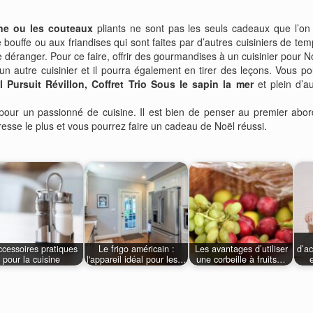
ne ou les couteaux
pliants ne sont pas les seuls cadeaux que l’on p
ouffe ou aux friandises qui sont faites par d’autres cuisiniers de temp
e déranger. Pour ce faire, offrir des gourmandises à un cuisinier pour N
un autre cuisinier et il pourra également en tirer des leçons. Vous po
al Pursuit Révillon, Coffret Trio Sous le sapin la mer
et plein d’a
 pour un passionné de cuisine. Il est bien de penser au premier abo
téresse le plus et vous pourrez faire un cadeau de Noël réussi.
ccessoires pratiques
Le frigo américain :
Les avantages d’utiliser
d’a
pour la cuisine
l'appareil idéal pour les…
une corbeille à fruits…