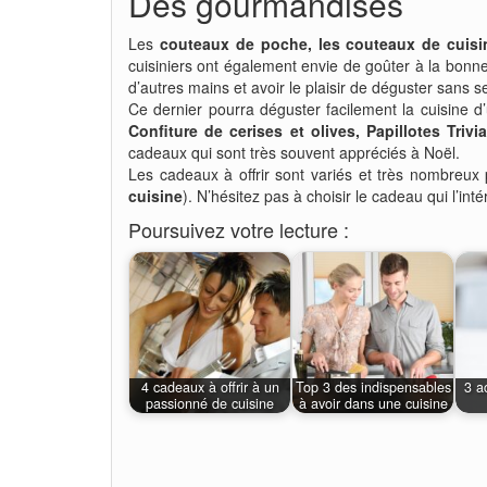
Des gourmandises
Les
couteaux de poche, les couteaux de cuisi
cuisiniers ont également envie de goûter à la bonne b
d’autres mains et avoir le plaisir de déguster sans s
Ce dernier pourra déguster facilement la cuisine d’
Confiture de cerises et olives, Papillotes Trivi
cadeaux qui sont très souvent appréciés à Noël.
Les cadeaux à offrir sont variés et très nombreux
cuisine
). N’hésitez pas à choisir le cadeau qui l’in
Poursuivez votre lecture :
4 cadeaux à offrir à un
Top 3 des indispensables
3 a
passionné de cuisine
à avoir dans une cuisine