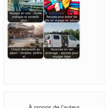
Voyager en solo : Guide
pratique et conseils
Astuces pour éviter les
pour…
plis en voyage en voiture
Circuit découverte au
Vacances en van
Japon : temples, jardins
aménagé : astuces pour
et…
voyager léger
À propos de l’auteur