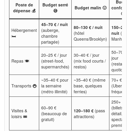
Budget
Poste de
Budget serré
Budget malin 🙂
confortab
dépense 💰
😅
😎
45–70 € / nuit
80–130 € / nuit
150–230 €
Hébergement
(auberge,
(hôtel
nuit
(hôtel
🛏️
chambre
Queens/Brooklyn)
Manhattan
partagée)
50–70 € /
20–25 € / jour
30–40 € / jour
jour
Repas 🍽️
(street-food,
(mix food courts /
(restauran
supermarchés)
restos)
quotidiens
~35–40 € pour
~35–40 € (même
70+ €
Transports 🚇
la semaine
base, quelques
(Uber/taxi
(métro illimité)
ferries)
fréquents)
250+ €
60–90 €
(billets au
Visites &
120–180 €
(pass
(beaucoup de
détail,
loisirs 🎟️
attractions)
gratuit)
spectacles
premium)