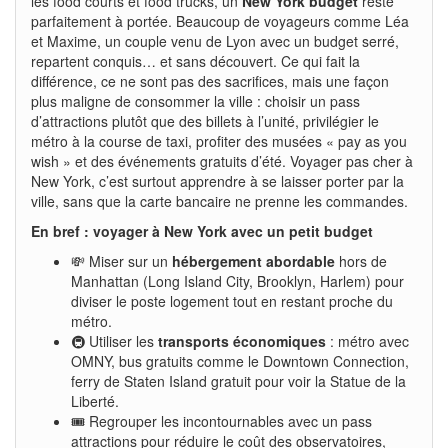
les food courts et food trucks, un
New York budget
reste
parfaitement à portée. Beaucoup de voyageurs comme Léa
et Maxime, un couple venu de Lyon avec un budget serré,
repartent conquis… et sans découvert. Ce qui fait la
différence, ce ne sont pas des sacrifices, mais une façon
plus maligne de consommer la ville : choisir un pass
d’attractions plutôt que des billets à l’unité, privilégier le
métro à la course de taxi, profiter des musées « pay as you
wish » et des événements gratuits d’été. Voyager pas cher à
New York, c’est surtout apprendre à se laisser porter par la
ville, sans que la carte bancaire ne prenne les commandes.
En bref : voyager à New York avec un petit budget
💸 Miser sur un
hébergement abordable
hors de
Manhattan (Long Island City, Brooklyn, Harlem) pour
diviser le poste logement tout en restant proche du
métro.
🚇 Utiliser les
transports économiques
: métro avec
OMNY, bus gratuits comme le Downtown Connection,
ferry de Staten Island gratuit pour voir la Statue de la
Liberté.
🎟️ Regrouper les incontournables avec un pass
attractions pour réduire le coût des observatoires,