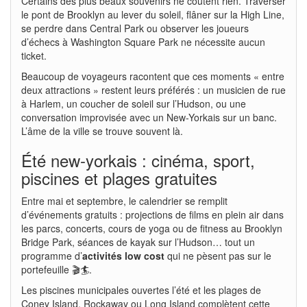
Certains des plus beaux souvenirs ne coûtent rien. Traverser
le pont de Brooklyn au lever du soleil, flâner sur la High Line,
se perdre dans Central Park ou observer les joueurs
d’échecs à Washington Square Park ne nécessite aucun
ticket.
Beaucoup de voyageurs racontent que ces moments « entre
deux attractions » restent leurs préférés : un musicien de rue
à Harlem, un coucher de soleil sur l’Hudson, ou une
conversation improvisée avec un New-Yorkais sur un banc.
L’âme de la ville se trouve souvent là.
Été new-yorkais : cinéma, sport,
piscines et plages gratuites
Entre mai et septembre, le calendrier se remplit
d’événements gratuits : projections de films en plein air dans
les parcs, concerts, cours de yoga ou de fitness au Brooklyn
Bridge Park, séances de kayak sur l’Hudson… tout un
programme d’
activités low cost
qui ne pèsent pas sur le
portefeuille 🎬🏄.
Les piscines municipales ouvertes l’été et les plages de
Coney Island, Rockaway ou Long Island complètent cette