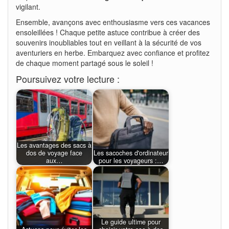
vigilant.
Ensemble, avançons avec enthousiasme vers ces vacances
ensoleillées ! Chaque petite astuce contribue à créer des
souvenirs inoubliables tout en veillant à la sécurité de vos
aventuriers en herbe. Embarquez avec confiance et profitez
de chaque moment partagé sous le soleil !
Poursuivez votre lecture :
Les avantages des sacs à
dos de voyage face
Les sacoches d'ordinateur
aux…
pour les voyageurs :…
Le guide ultime pour