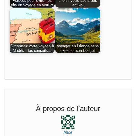
Astuces pour éviter les
choisir votre sac à dos
plis en voyage en voiture
antivol
Organisez votre voyage à
Voyager en Islande sans
Madrid : les conseils…
exploser son budget
À propos de l’auteur
Alice