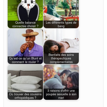
Quelle balance
Les différents types de
connectée choisir ?
bang
Bienfaits des soins
Qu’est-ce qu’un Blunt et
thérapeutiques
comment le rouler ?
complémentaires
3 raisons d'offrir une
Où trouver des coussins
poupée sexuelle à son
orthopédiques ?
mari