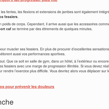
s, les fentes, les flexions et extensions de jambes sont également intég
s fessiers
.
n poids de corps. Cependant, il arrive aussi que les accessoires comme 
ort caf
se termine par des étirements de quelques minutes.
e pour muscler ses fessiers. En plus de procurer d’excellentes sensatio
améliorent aussi vos performances sportives.
tout. Que ce soit en salle de gym, dans un hôtel, à l’extérieur ou encor
 fessiers avec une marge de progression illimitée. Si vous devez réaliser
endre l’exercice plus difficile. Vous devriez alors vous déplacer sur le
s pour prévenir les douleurs
nche