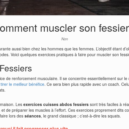
omment muscler son fessier
Non
rante aussi bien chez les hommes que les femmes. L’objectif étant d’ob
thodes. Voici quelques exercices pratiques à faire pour muscler son fessi
 Fessiers
ice de renforcement musculaire. Il se concentre essentiellement sur le
irer le meilleur bénéfice
. Ce sera bien plus rapide avec un coach. Celui
ts.
a maison. Les
exercices cuisses abdos fessiers
sont très faciles à r
s et de préparer les muscles à l’effort. Ces exercices
proprement dits c
faire lors des
séances
, le grand classique ; c’est-à-dire les squats.
quoi il fait progresser plus vite