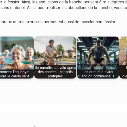
er le fessier. Ainsi, les abductions de la hanche peuvent être intégrée
sans matériel. Ainsi, pour réaliser les abductions de la hanche, vous av
ombreux autres exercices permettent aussi de muscler son fessier.
Se remettre au vélo après
omment l’aquagym
des années : conseils
Les erreurs à éviter
iore le cardio sans…
pratiques
quand on commence la…
d’