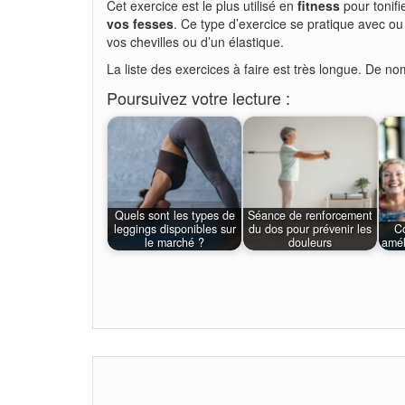
Cet exercice est le plus utilisé en
fitness
pour tonifi
vos fesses
. Ce type d’exercice se pratique avec ou 
vos chevilles ou d’un élastique.
La liste des exercices à faire est très longue. De n
Poursuivez votre lecture :
Quels sont les types de
Séance de renforcement
leggings disponibles sur
du dos pour prévenir les
C
le marché ?
douleurs
amél