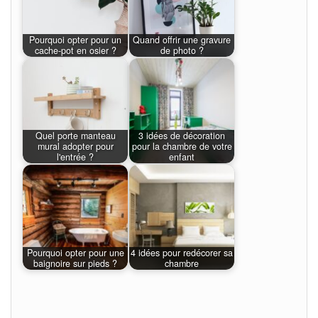
Pourquoi opter pour un
Quand offrir une gravure
cache-pot en osier ?
de photo ?
Quel porte manteau
3 idées de décoration
mural adopter pour
pour la chambre de votre
l'entrée ?
enfant
Pourquoi opter pour une
4 idées pour redécorer sa
baignoire sur pieds ?
chambre