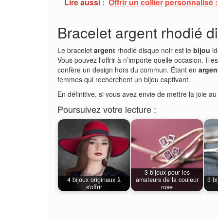
Lire aussi :
Offrir un collier personnalisé
Bracelet argent rhodié d
Le bracelet
argent
rhodié disque noir est le
bijou
id
Vous pouvez l’offrir à n’importe quelle occasion. Il e
confère un design hors du commun. Étant en
argen
femmes qui recherchent un bijou captivant.
En définitive, si vous avez envie de mettre la joie 
Poursuivez votre lecture :
3 bijoux pour les
4 bijoux originaux à
amateurs de la couleur
3 bi
s'offrir
rose