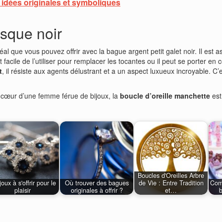
 : idées originales et symboliques
isque noir
éal que vous pouvez offrir avec la bague argent petit galet noir. Il est 
st facile de l’utiliser pour remplacer les tocantes ou il peut se porter en
t
, il résiste aux agents délustrant et a un aspect luxueux incroyable. C’es
au cœur d’une femme férue de bijoux, la
boucle d’oreille manchette
est
Boucles d'Oreilles Arbre
joux à s'offrir pour le
Où trouver des bagues
de Vie : Entre Tradition
Com
plaisir
originales à offrir ?
et…
b