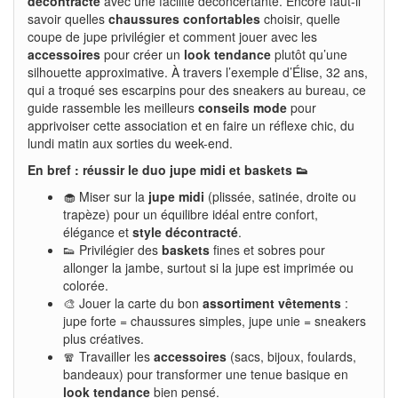
décontracté
avec une facilité déconcertante. Encore faut-il
savoir quelles
chaussures confortables
choisir, quelle
coupe de jupe privilégier et comment jouer avec les
accessoires
pour créer un
look tendance
plutôt qu’une
silhouette approximative. À travers l’exemple d’Élise, 32 ans,
qui a troqué ses escarpins pour des sneakers au bureau, ce
guide rassemble les meilleurs
conseils mode
pour
apprivoiser cette association et en faire un réflexe chic, du
lundi matin aux sorties du week-end.
En bref : réussir le duo jupe midi et baskets 👟
🧁 Miser sur la
jupe midi
(plissée, satinée, droite ou
trapèze) pour un équilibre idéal entre confort,
élégance et
style décontracté
.
👟 Privilégier des
baskets
fines et sobres pour
allonger la jambe, surtout si la jupe est imprimée ou
colorée.
🎨 Jouer la carte du bon
assortiment vêtements
:
jupe forte = chaussures simples, jupe unie = sneakers
plus créatives.
🧣 Travailler les
accessoires
(sacs, bijoux, foulards,
bandeaux) pour transformer une tenue basique en
look tendance
bien pensé.