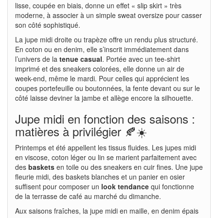
lisse, coupée en biais, donne un effet « slip skirt » très
moderne, à associer à un simple sweat oversize pour casser
son côté sophistiqué.
La jupe midi droite ou trapèze offre un rendu plus structuré.
En coton ou en denim, elle s’inscrit immédiatement dans
l’univers de la
tenue casual
. Portée avec un tee-shirt
imprimé et des sneakers colorées, elle donne un air de
week-end, même le mardi. Pour celles qui apprécient les
coupes portefeuille ou boutonnées, la fente devant ou sur le
côté laisse deviner la jambe et allège encore la silhouette.
Jupe midi en fonction des saisons :
matières à privilégier 🍂☀️
Printemps et été appellent les tissus fluides. Les jupes midi
en viscose, coton léger ou lin se marient parfaitement avec
des
baskets
en toile ou des sneakers en cuir fines. Une jupe
fleurie midi, des baskets blanches et un panier en osier
suffisent pour composer un
look tendance
qui fonctionne
de la terrasse de café au marché du dimanche.
Aux saisons fraîches, la jupe midi en maille, en denim épais