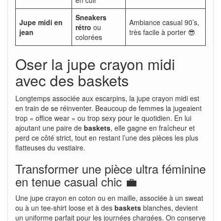
Sneakers
Jupe midi en
Ambiance casual 90’s,
rétro
ou
jean
très facile à porter 😎
colorées
Oser la jupe crayon midi
avec des baskets
Longtemps associée aux escarpins, la jupe crayon midi est
en train de se réinventer. Beaucoup de femmes la jugeaient
trop « office wear » ou trop sexy pour le quotidien. En lui
ajoutant une paire de
baskets
, elle gagne en fraîcheur et
perd ce côté strict, tout en restant l’une des pièces les plus
flatteuses du vestiaire.
Transformer une pièce ultra féminine
en tenue casual chic 💼
Une jupe crayon en coton ou en maille, associée à un sweat
ou à un tee-shirt loose et à des
baskets
blanches, devient
un uniforme parfait pour les journées chargées. On conserve