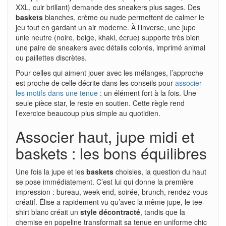
XXL, cuir brillant) demande des sneakers plus sages. Des
baskets
blanches, crème ou nude permettent de calmer le
jeu tout en gardant un air moderne. À l’inverse, une jupe
unie neutre (noire, beige, khaki, écrue) supporte très bien
une paire de sneakers avec détails colorés, imprimé animal
ou paillettes discrètes.
Pour celles qui aiment jouer avec les mélanges, l’approche
est proche de celle décrite dans les conseils pour
associer
les motifs dans une tenue
: un élément fort à la fois. Une
seule pièce star, le reste en soutien. Cette règle rend
l’exercice beaucoup plus simple au quotidien.
Associer haut, jupe midi et
baskets : les bons équilibres
Une fois la jupe et les
baskets
choisies, la question du haut
se pose immédiatement. C’est lui qui donne la première
impression : bureau, week-end, soirée, brunch, rendez-vous
créatif. Élise a rapidement vu qu’avec la même jupe, le tee-
shirt blanc créait un
style décontracté
, tandis que la
chemise en popeline transformait sa tenue en uniforme chic