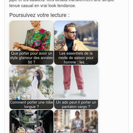
tenue casual en vrai look tendance.
Poursuivez votre lecture :
Que porter pour avoir un
Les essentiels de la
style glamour des années
mode de saison pour
50 ?
homme : les…
Comment porter une robe
Un ado peut-il porter un
longue ?
pantalon cargo ?