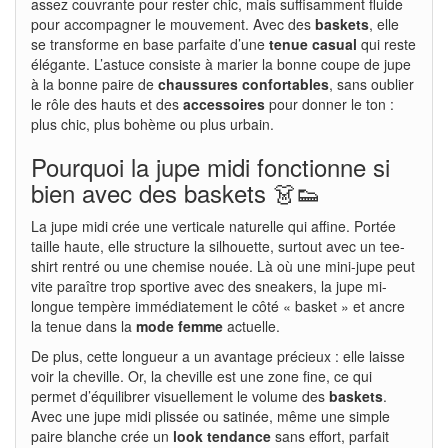
assez couvrante pour rester chic, mais suffisamment fluide
pour accompagner le mouvement. Avec des
baskets
, elle
se transforme en base parfaite d’une
tenue casual
qui reste
élégante. L’astuce consiste à marier la bonne coupe de jupe
à la bonne paire de
chaussures confortables
, sans oublier
le rôle des hauts et des
accessoires
pour donner le ton :
plus chic, plus bohème ou plus urbain.
Pourquoi la jupe midi fonctionne si
bien avec des baskets 👗👟
La jupe midi crée une verticale naturelle qui affine. Portée
taille haute, elle structure la silhouette, surtout avec un tee-
shirt rentré ou une chemise nouée. Là où une mini-jupe peut
vite paraître trop sportive avec des sneakers, la jupe mi-
longue tempère immédiatement le côté « basket » et ancre
la tenue dans la
mode femme
actuelle.
De plus, cette longueur a un avantage précieux : elle laisse
voir la cheville. Or, la cheville est une zone fine, ce qui
permet d’équilibrer visuellement le volume des
baskets
.
Avec une jupe midi plissée ou satinée, même une simple
paire blanche crée un
look tendance
sans effort, parfait