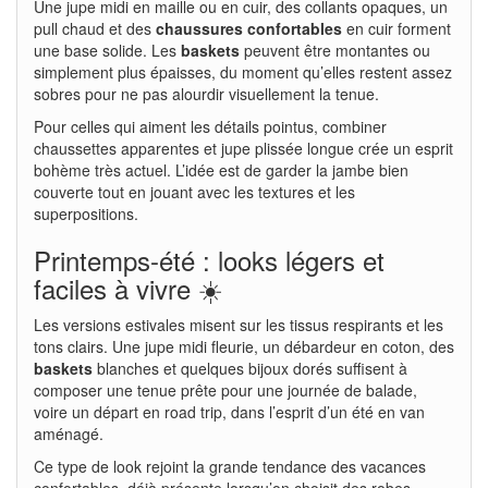
Une jupe midi en maille ou en cuir, des collants opaques, un
pull chaud et des
chaussures confortables
en cuir forment
une base solide. Les
baskets
peuvent être montantes ou
simplement plus épaisses, du moment qu’elles restent assez
sobres pour ne pas alourdir visuellement la tenue.
Pour celles qui aiment les détails pointus, combiner
chaussettes apparentes et jupe plissée longue crée un esprit
bohème très actuel. L’idée est de garder la jambe bien
couverte tout en jouant avec les textures et les
superpositions.
Printemps-été : looks légers et
faciles à vivre ☀️
Les versions estivales misent sur les tissus respirants et les
tons clairs. Une jupe midi fleurie, un débardeur en coton, des
baskets
blanches et quelques bijoux dorés suffisent à
composer une tenue prête pour une journée de balade,
voire un départ en road trip, dans l’esprit d’un été en van
aménagé.
Ce type de look rejoint la grande tendance des vacances
confortables, déjà présente lorsqu’on choisit des robes