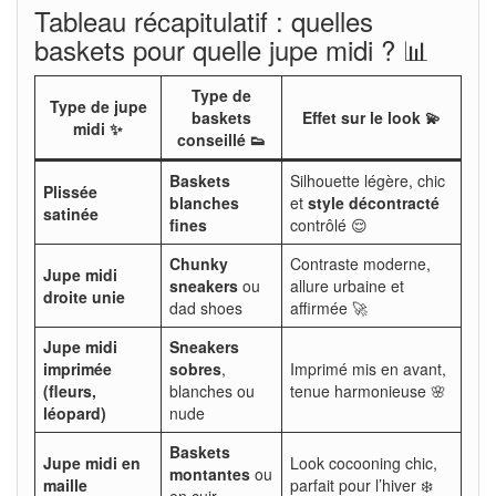
Tableau récapitulatif : quelles
baskets pour quelle jupe midi ? 📊
Type de
Type de jupe
baskets
Effet sur le look 💫
midi ✨
conseillé 👟
Baskets
Silhouette légère, chic
Plissée
blanches
et
style décontracté
satinée
fines
contrôlé 😌
Chunky
Contraste moderne,
Jupe midi
sneakers
ou
allure urbaine et
droite unie
dad shoes
affirmée 🚀
Jupe midi
Sneakers
imprimée
sobres
,
Imprimé mis en avant,
(fleurs,
blanches ou
tenue harmonieuse 🌸
léopard)
nude
Baskets
Jupe midi en
Look cocooning chic,
montantes
ou
maille
parfait pour l’hiver ❄️
en cuir