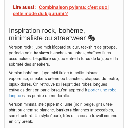
Lire aussi :
Combinaison pyjama: c'est quoi
cette mode du kigurumi ?
Inspiration rock, bohème,
minimaliste ou streetwear 🎭
Version rock : jupe midi léopard ou cuir, tee-shirt de groupe,
perfecto noir,
baskets
blanches ou noires, chaînes fines
accumulées. L’équilibre se joue entre la force de la jupe et la
sobriété des sneakers.
Version bohème : jupe midi fluide à motifs, blouse
vaporeuse, sneakers crème ou blanches, chapeau de feutre,
bijoux dorés. On retrouve ici l’esprit des robes longues
estivales dont on parle lorsqu’on apprend à
porter une robe
longue
sans perdre en modernité.
Version minimaliste : jupe midi unie (noir, beige, gris), tee-
shirt ou chemise blanche,
baskets
blanches impeccables,
sac structuré. Un style épuré, très efficace au travail comme
en city break.