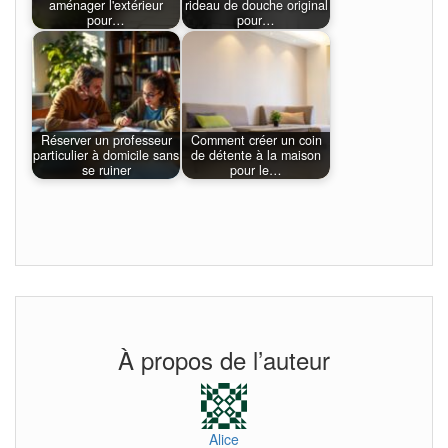
aménager l'extérieur
rideau de douche original
pour…
pour…
Réserver un professeur
Comment créer un coin
particulier à domicile sans
de détente à la maison
se ruiner
pour le…
À propos de l’auteur
Alice