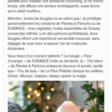
parfaite pour installer une ambiance cocooning. Et en même
temps, elle diffuse une senteur enveloppante, aussi douce
qu’un plaid moelleux.
Attention, toutes les bougies ne se valent pas ! Je privilégie
personnellement les créations de Plantes & Parfums ou de
DURANCE : cires végétales, huiles essentielles de Grasse,
couvercles raffinés. Loin des parfums synthétiques, leurs
bougies offrent une expérience sensorielle luxueuse, sans
dégager de suie noire ni saturer l’air de molécules
douteuses.
Vous rêvez d’un moment détente ? La bougie « Fleur
d’oranger » de DURANCE invite au farniente, la « Thé blanc
» de Plantes & Parfums embaume douceur et pureté, tandis
que « Feu de bois » de Le Père Pelletier évoque les veillées
d’hiver. Allumez, respirez, laissez opérer la magie.