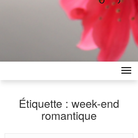
ALICE
Les petits mots d'Alice
BAWGAJ
Étiquette :
week-end
romantique