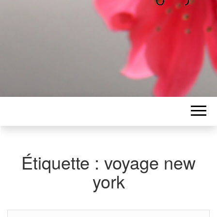
ALICE
Les petits mots d'Alice
BAWGAJ
Étiquette :
voyage new
york