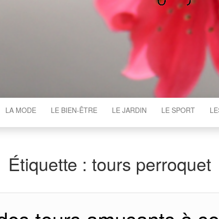
WGAJ
LA MODE
LE BIEN-ÊTRE
LE JARDIN
LE SPORT
LE
Étiquette :
tours perroquet