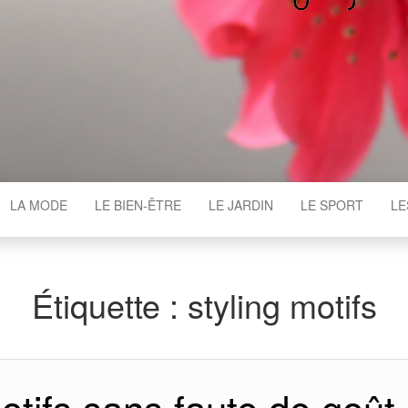
WGAJ
LA MODE
LE BIEN-ÊTRE
LE JARDIN
LE SPORT
LE
Étiquette :
styling motifs