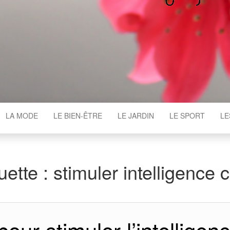
WGAJ
LA MODE
LE BIEN-ÊTRE
LE JARDIN
LE SPORT
LE
uette :
stimuler intelligence 