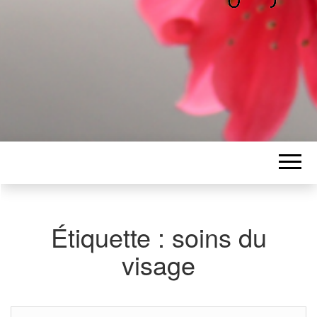
ALICE
Les petits mots d'Alice
BAWGAJ
Étiquette :
soins du
visage