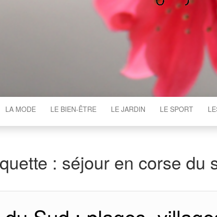
WGAJ
LA MODE
LE BIEN-ÊTRE
LE JARDIN
LE SPORT
LE
iquette :
séjour en corse du 