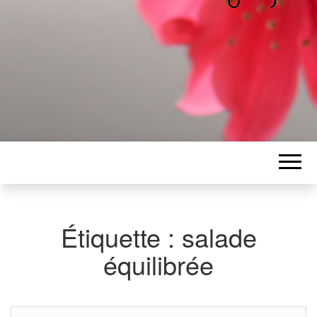
ALICE
Les petits mots d'Alice
BAWGAJ
Étiquette :
salade
équilibrée