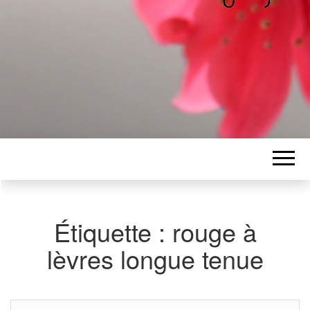
ALICE
Les petits mots d'Alice
BAWGAJ
Étiquette :
rouge à
lèvres longue tenue