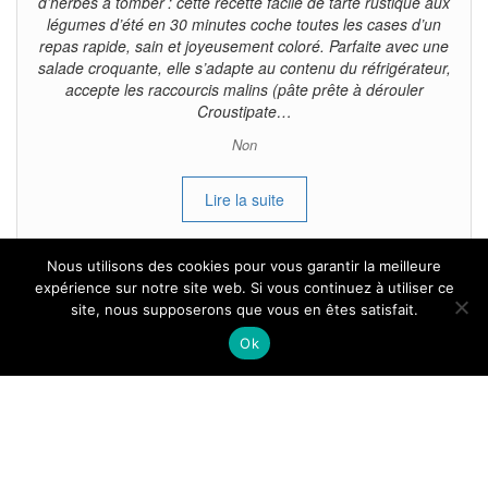
d’herbes à tomber : cette recette facile de tarte rustique aux
légumes d’été en 30 minutes coche toutes les cases d’un
repas rapide, sain et joyeusement coloré. Parfaite avec une
salade croquante, elle s’adapte au contenu du réfrigérateur,
accepte les raccourcis malins (pâte prête à dérouler
Croustipate…
Non
Lire la suite
Nous utilisons des cookies pour vous garantir la meilleure
expérience sur notre site web. Si vous continuez à utiliser ce
site, nous supposerons que vous en êtes satisfait.
Tous droits reservés.
Ok