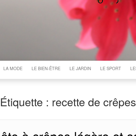
WGAJ
LA MODE
LE BIEN-ÊTRE
LE JARDIN
LE SPORT
LE
Étiquette :
recette de crêpes