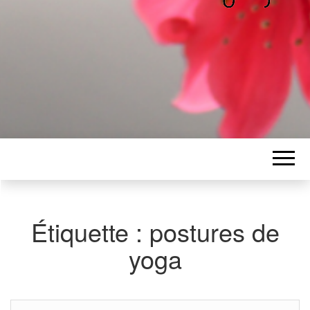
ALICE
Les petits mots d'Alice
BAWGAJ
Étiquette :
postures de
yoga