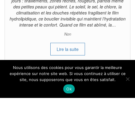
jours : tiraillements, zones rêches, rougeurs, parfois même
des petites peaux qui pèlent. Le soleil, le sel, le chlore, la
climatisation et les douches répétées fragilisent le film
hydrolipidique, ce bouclier invisible qui maintient l’hydratation
intense et le confort. Quand ce film est abîmé, la…
Non
Lire la suite
Nous utilisons des cookies pour vous garantir la meilleure
expérience sur notre site web. Si vous continuez à utiliser ce
site, nous supposerons que vous en êtes satisfait.
Tous droits reservés.
Ok