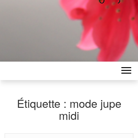
ALICE
Les petits mots d'Alice
BAWGAJ
Étiquette :
mode jupe
midi