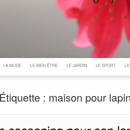
WGAJ
LA MODE
LE BIEN-ÊTRE
LE JARDIN
LE SPORT
LE
Étiquette :
maison pour lapi