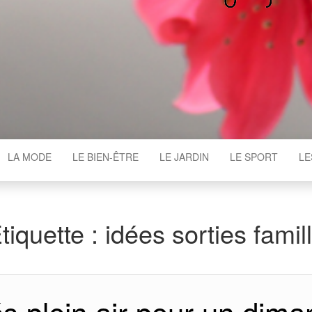
WGAJ
LA MODE
LE BIEN-ÊTRE
LE JARDIN
LE SPORT
LE
tiquette :
idées sorties famil