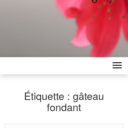
ALICE
Les petits mots d'Alice
BAWGAJ
Étiquette :
gâteau
fondant