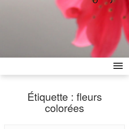
ALICE
Les petits mots d'Alice
BAWGAJ
Étiquette :
fleurs
colorées